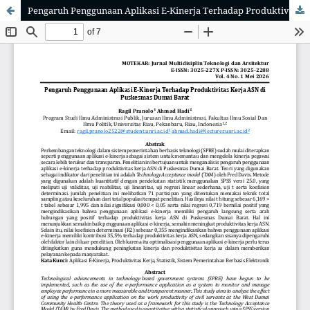
Pengaruh Penggunaan Aplikasi E-Kinerja Terhadap Produktivitas Kerja ASN di Puskesmas Dumai Barat