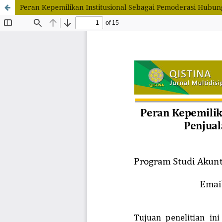
Peran Kepemilikan Institusional Sebagai Pemoderasi Hub