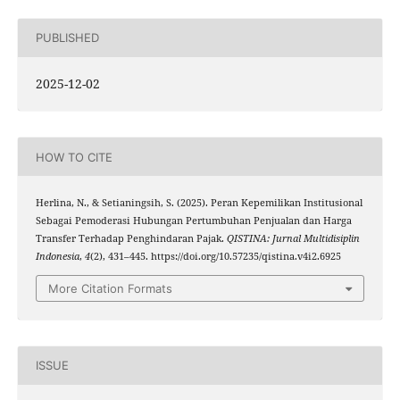
PUBLISHED
2025-12-02
HOW TO CITE
Herlina, N., & Setianingsih, S. (2025). Peran Kepemilikan Institusional
Sebagai Pemoderasi Hubungan Pertumbuhan Penjualan dan Harga
Transfer Terhadap Penghindaran Pajak.
QISTINA: Jurnal Multidisiplin
Indonesia
,
4
(2), 431–445. https://doi.org/10.57235/qistina.v4i2.6925
More Citation Formats
ISSUE