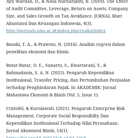
Ayu Wardan, D., & Nissa Nurharjanti, N. (2019). The Effect
of Audit Committee, Leverage, Return on Assets, Company
Size, and Sales Growth on Tax Avoidance. JURNAL Riset
Akuntansi Dan Keuangan Indonesia, 4(3).
http://journals.ums.ac.id/index.php/reaksi/index
Basuki, T. A., & Prawoto, N. (2016). Analisis regresi dalam
penelitian ekonomi dan bisnis.
Butar-Butar, O. E., Sunarto, S., Kwartarani, Y., &
Rahmadania, S. A. N. (2025). Pengaruh Kepemilikan
Institusional, Transfer Pricing, dan Pertumbuhan Penjualan
terhadap Penghindaran Pajak. In AKADEMIK: Jurnal
Mahasiswa Ekonomi & Bisnis (Vol. 5, Issue 1).
Cristofel, & Kurniawati. (2021). Pengaruh Enterprise Risk
Management, Corporate Social Responsibilty Dan
Kepemilikan Institusional Terhadap Nilai Perusahaan.
Jurnal Akuntansi Bisnis, 14(1).
https://doi.org/10.30813/jab.v14i1.2468