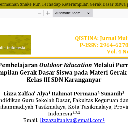
Permainan Snake Run Terhadap Keterampilan Gerak Dasar Siswa p