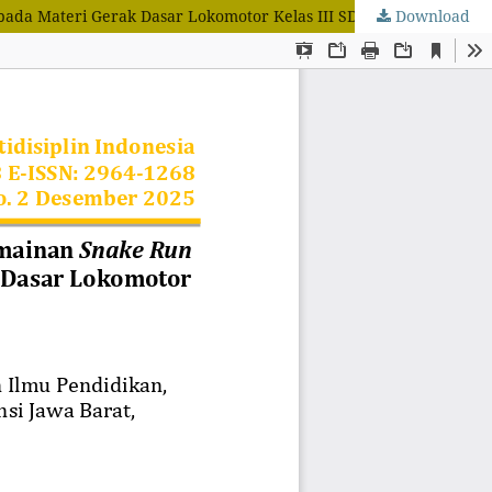
ada Materi Gerak Dasar Lokomotor Kelas III SDN Karanganyar
Download