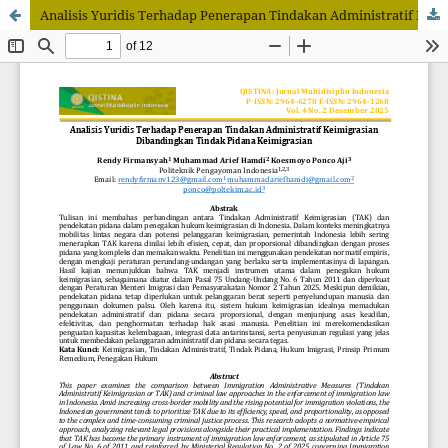
Analisis Yuridis Terhadap Penerapan Tindakan Administratif Keimigrasian Dibandingkan Tindak Pidana Keimigrasian