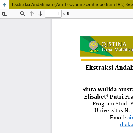
Ekstraksi Andaliman (Zanthoxylum acanthopodium DC,) Se