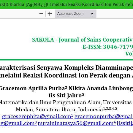
(I) Klorida [Ag(NH₃)₂]Cl melalui Reaksi Koordinasi Ion Perak d