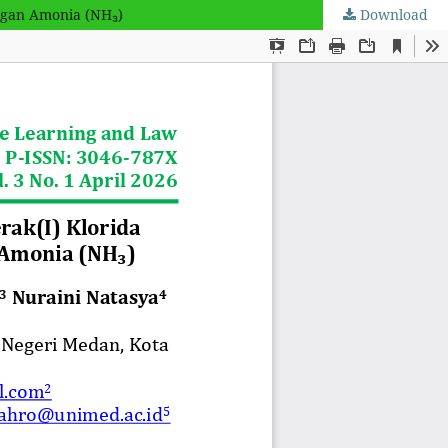
engan Amonia (NH₃)
Download