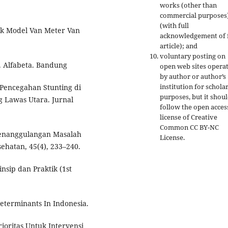
works (other than
commercial purposes
(with full
lik Model Van Meter Van
acknowledgement of f
article); and
voluntary posting on
k. Alfabeta. Bandung
open web sites opera
by author or author’s
institution for schola
 Pencegahan Stunting di
purposes, but it shou
 Lawas Utara. Jurnal
follow the open acces
license of Creative
Common CC BY-NC
 Penanggulangan Masalah
License.
sehatan, 45(4), 233–240.
nsip dan Praktik (1st
 Determinants In Indonesia.
ioritas Untuk Intervensi