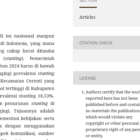
SECTION
Articles
di isu nasioanal maupun
CITATION CHECK
 di Indonesia, yang mana
ng cukup berat ditandai
 (
stunting
). Pemerintah
hun 2024 harus di bawah
gingi prevalensi
stunting
LICENSE
 Kecamatan Cerenti yang
 tertinggi di Kabupaten
Authors certify that the wor
valensi stunting 18,53%.
reported here has not been
tan penurunan
stunting
di
published before and contai
ingi. Tujuannya adalah
no materials the publication
which would violate any
ementasi kebijakan serta
copyright or other personal
nya dengan menggunakan
proprietary right of any per
aspek komunikasi, sumber
or entity.