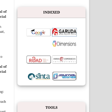
l of
INDEXED
cial
h
at,
to
l of
cial
ng:
such
TOOLS
 part