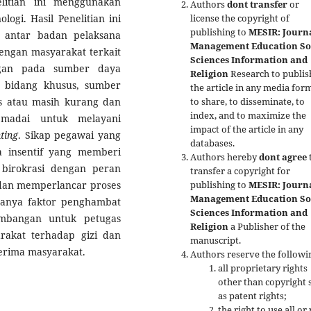
elitian ini menggunakan
Authors
dont transfer
or
ogi. Hasil Penelitian ini
license the copyright of
publishing to
MESIR: Journa
 antar badan pelaksana
Management Education So
engan masyarakat terkait
Sciences Information and
ngan pada sumber daya
Religion
Research to publis
b bidang khusus, sumber
the article in any media form
s atau masih kurang dan
to share, to disseminate, to
index, and to maximize the
madai untuk melayani
impact of the article in any
ting
. Sikap pegawai yang
databases.
a insentif yang memberi
Authors hereby
dont agree
birokrasi dengan peran
transfer a copyright for
dan memperlancar proses
publishing to
MESIR: Journa
Management Education So
danya faktor penghambat
Sciences Information and
mbangan untuk petugas
Religion
a Publisher of the
rakat terhadap gizi dan
manuscript.
terima masyarakat.
Authors reserve the followi
all proprietary rights
other than copyright 
as patent rights;
the right to use all or