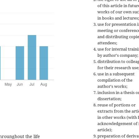
of this article in futur
works of our own suc
in books and lectures
use for presentation i
meeting or conferenc
and distributing copie
attendees;
use for internal train
by author's company;
distribution to collea
for their research use
use in a subsequent
compilation of the
author's works;
inclusion in a thesis o
dissertation;
reuse of portions or
extracts from the arti
in other works (with f
acknowledgement of f
article);
preparation of deriva
hrounghout the life