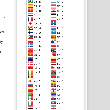
)
inal
ted
rly
ld
s