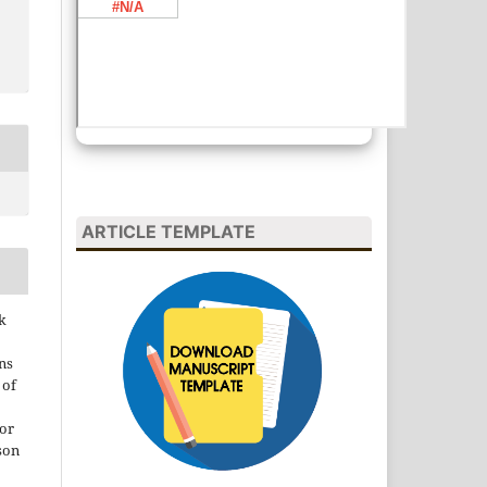
ARTICLE TEMPLATE
k
ns
 of
 or
son