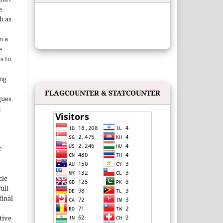
e
h as
;
n a
e
s to
ing
FLAGCOUNTER & STATCOUNTER
gues
;
r
cle
ull
inal
tive