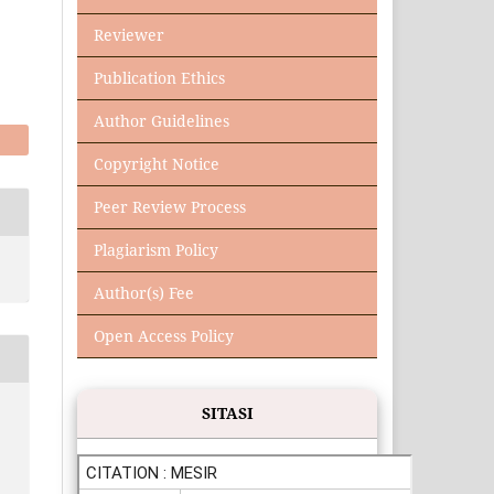
Reviewer
Publication Ethics
Author Guidelines
Copyright Notice
Peer Review Process
Plagiarism Policy
Author(s) Fee
Open Access Policy
SITASI