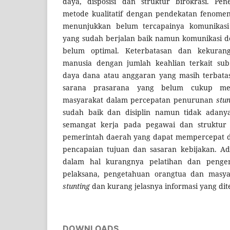
daya, disposisi dan struktur birokrasi. Pen
metode kualitatif dengan pendekatan fenomenol
menunjukkan belum tercapainya komunikasi
yang sudah berjalan baik namun komunikasi d
belum optimal. Keterbatasan dan kekura
manusia dengan jumlah keahlian terkait su
daya dana atau anggaran yang masih terbata
sarana prasarana yang belum cukup me
masyarakat dalam percepatan penurunan
stun
sudah baik dan disiplin namun tidak adany
semangat kerja pada pegawai dan struktur 
pemerintah daerah yang dapat mempercepat 
pencapaian tujuan dan sasaran kebijakan. A
dalam hal kurangnya pelatihan dan penge
pelaksana, pengetahuan orangtua dan masya
stunting
dan kurang jelasnya informasi yang di
DOWNLOADS