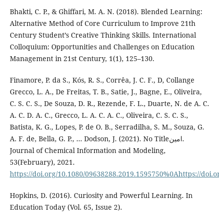
Bhakti, C. P., & Ghiffari, M. A. N. (2018). Blended Learning:
Alternative Method of Core Curriculum to Improve 21th
Century Student’s Creative Thinking Skills. International
Colloquium: Opportunities and Challenges on Education
Management in 21st Century, 1(1), 125–130.
Finamore, P. da S., Kós, R. S., Corrêa, J. C. F., D, Collange
Grecco, L. A., De Freitas, T. B., Satie, J., Bagne, E., Oliveira,
C. S. C. S., De Souza, D. R., Rezende, F. L., Duarte, N. de A. C.
A. C. D. A. C., Grecco, L. A. C. A. C., Oliveira, C. S. C. S.,
Batista, K. G., Lopes, P. de O. B., Serradilha, S. M., Souza, G.
A. F. de, Bella, G. P., … Dodson, J. (2021). No Titleامين.
Journal of Chemical Information and Modeling,
53(February), 2021.
https://doi.org/10.1080/09638288.2019.1595750%0Ahttps://doi.
Hopkins, D. (2016). Curiosity and Powerful Learning. In
Education Today (Vol. 65, Issue 2).