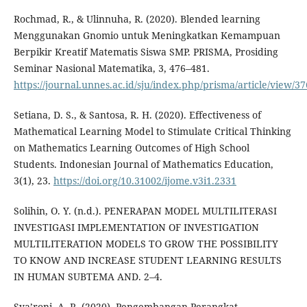
Rochmad, R., & Ulinnuha, R. (2020). Blended learning
Menggunakan Gnomio untuk Meningkatkan Kemampuan
Berpikir Kreatif Matematis Siswa SMP. PRISMA, Prosiding
Seminar Nasional Matematika, 3, 476–481.
https://journal.unnes.ac.id/sju/index.php/prisma/article/view/3
Setiana, D. S., & Santosa, R. H. (2020). Effectiveness of
Mathematical Learning Model to Stimulate Critical Thinking
on Mathematics Learning Outcomes of High School
Students. Indonesian Journal of Mathematics Education,
3(1), 23.
https://doi.org/10.31002/ijome.v3i1.2331
Solihin, O. Y. (n.d.). PENERAPAN MODEL MULTILITERASI
INVESTIGASI IMPLEMENTATION OF INVESTIGATION
MULTILITERATION MODELS TO GROW THE POSSIBILITY
TO KNOW AND INCREASE STUDENT LEARNING RESULTS
IN HUMAN SUBTEMA AND. 2–4.
Sya’roni, A. R. (2020). Pengembangan Perangkat