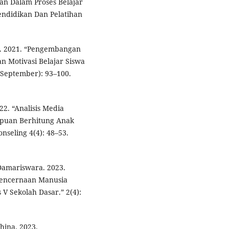
ran Dalam Proses Belajar
endidikan Dan Pelatihan
i. 2021. “Pengembangan
 Motivasi Belajar Siswa
(September): 93–100.
022. “Analisis Media
puan Berhitung Anak
nseling 4(4): 48–53.
Damariswara. 2023.
Pencernaan Manusia
V Sekolah Dasar.” 2(4):
hina. 2023.