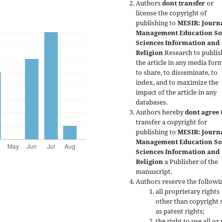
Authors
dont transfer
or
license the copyright of
publishing to
MESIR: Journa
Management Education So
Sciences Information and
Religion
Research to publis
the article in any media form
to share, to disseminate, to
index, and to maximize the
impact of the article in any
databases.
Authors hereby
dont agree
transfer a copyright for
publishing to
MESIR: Journa
Management Education So
Sciences Information and
Religion
a Publisher of the
manuscript.
Authors reserve the followi
all proprietary rights
other than copyright 
as patent rights;
the right to use all or