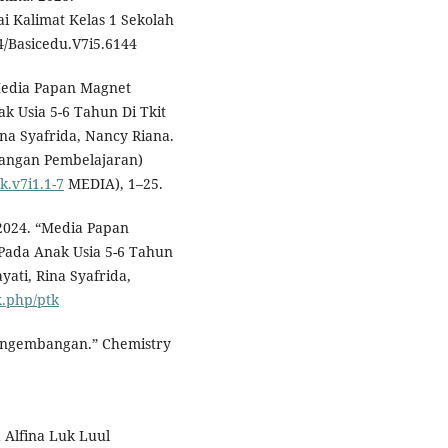
Kalimat Kelas 1 Sekolah
04/Basicedu.V7i5.6144
 Media Papan Magnet
 Usia 5-6 Tahun Di Tkit
na Syafrida, Nancy Riana.
bangan Pembelajaran)
k.v7i1.1-7
MEDIA), 1–25.
 2024. “Media Papan
ada Anak Usia 5-6 Tahun
ati, Rina Syafrida,
x.php/ptk
Pengembangan.” Chemistry
 Alfina Luk Luul