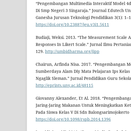
“Pengembangan Multimedia Interaktif Model 4d
Di Smp Negeri 3 Singaraja.” Journal Edutech Un
Ganesha Jurusan Teknologi Pendidikan 3(1): 1–1
https://doi.org/10.23887/jeu.v3i1.5611
Budiaji, Weksi. 2013. “The Measurement Scale
Responses In Likert Scale.” Jurnal Ilmu Pertani
129.
http://umbidharma.org/jipp
Chairun, Arfinda Nisa. 2017. “Pengembangan 
Sumberdaya Alam Diy Mata Pelajaran Ips Kelas
Ngaglik Sleman.” Jurnal Pendidikan Guru Sekola
http://eprints.uny.ac.id/48115
Giovanny Alexander, Et Al. 2018. “Pengemban
Jaring-Jaring Makanan Untuk Meningkatkan Ketr
Pada Siswa Kelas V Di Sdn Balongsarimojokerto
https://doi.org/10.1098/rspb.2014.1396