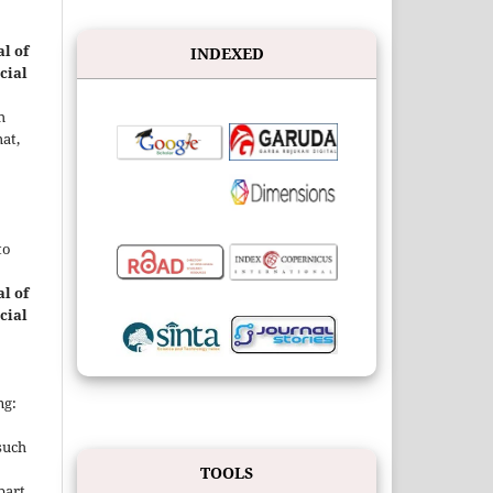
l of
INDEXED
cial
h
at,
to
l of
cial
ng:
such
TOOLS
 part