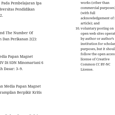
works (other than
 Pada Pembelajaran Ipa
commercial purposes
iversitas Pendidikan
(with full
2.
acknowledgement of f
article); and
voluntary posting on
 And The Number Of
open web sites opera
by author or author’s
an Dan Perikanan 2(2):
institution for schola
purposes, but it shou
follow the open acces
Media Papan Magnet
license of Creative
 IV Di SDN Minomartani 6
Common CC BY-NC
h Dasar: 3–9.
License.
gan Media Papan Magnet
ampilan Berpikir Kritis