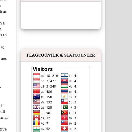
e
h as
;
n a
e
s to
ing
FLAGCOUNTER & STATCOUNTER
gues
;
r
cle
ull
inal
tive