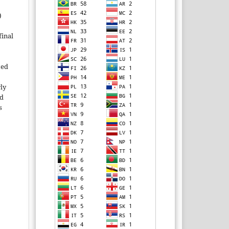
)
inal
ted
rly
ld
s