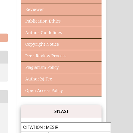
Reviewer
Publication Ethics
Author Guidelines
Copyright Notice
Peer Review Process
Plagiarism Policy
Author(s) Fee
Open Access Policy
SITASI