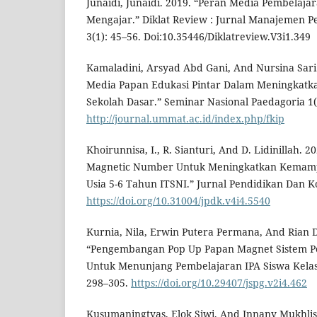
Junaidi, Junaidi. 2019. “Peran Media Pembelaja
Mengajar.” Diklat Review : Jurnal Manajemen P
3(1): 45–56. Doi:10.35446/Diklatreview.V3i1.349
Kamaladini, Arsyad Abd Gani, And Nursina Sar
Media Papan Edukasi Pintar Dalam Meningkatkan
Sekolah Dasar.” Seminar Nasional Paedagoria 1
http://journal.ummat.ac.id/index.php/fkip
Khoirunnisa, I., R. Sianturi, And D. Lidinillah. 2
Magnetic Number Untuk Meningkatkan Kemam
Usia 5-6 Tahun ITSNI.” Jurnal Pendidikan Dan Ko
https://doi.org/10.31004/jpdk.v4i4.5540
Kurnia, Nila, Erwin Putera Permana, And Rian 
“Pengembangan Pop Up Papan Magnet Sistem 
Untuk Menunjang Pembelajaran IPA Siswa Kelas 
298–305.
https://doi.org/10.29407/jspg.v2i4.462
Kusumaningtyas, Elok Siwi, And Innany Mukhlis