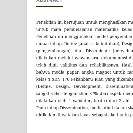
ABSTRACT
Penelitian ini bertujuan untuk menghasilkan 
untuk mata pembelajaran matematika kela
Penelitian ini menggunakan model pengembang
empat tahap: Define (analisis kebutuhan), Desi
(pengembangan), dan Disseminate (penyeba
dilakukan melalui wawancara, dokumentasi da
telah diuji validitas dan reliabilitasnya. Has
bahwa media papan angka magnet untuk mat
kelas 1 SDN 170 Pekanbaru Riau yang dikem
(Define, Design, Development, Disseminati
sangat valid dengan skor 87% dari aspek media
dilakukan oleh 4 validator, terdiri dari 2 ahl
Pada tahap Dissemination, media diuji dalam sk
didik dan dinyatakan layak sebagai alat bantu 