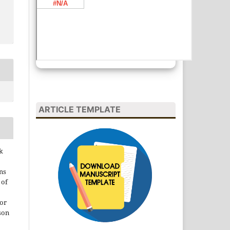
ARTICLE TEMPLATE
k
ns
 of
 or
son