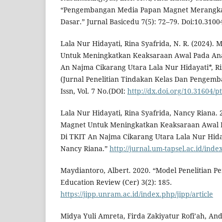
“Pengembangan Media Papan Magnet Merangkai 
Dasar.” Jurnal Basicedu 7(5): 72–79. Doi:10.310
Lala Nur Hidayati, Rina Syafrida, N. R. (2024).
Untuk Meningkatkan Keaksaraan Awal Pada Anak
An Najma Cikarang Utara Lala Nur Hidayati*, Ri
(Jurnal Penelitian Tindakan Kelas Dan Pengem
Issn, Vol. 7 No.(DOI:
http://dx.doi.org/10.31604/pt
Lala Nur Hidayati, Rina Syafrida, Nancy Riana.
Magnet Untuk Meningkatkan Keaksaraan Awal P
Di TKIT An Najma Cikarang Utara Lala Nur Hiday
Nancy Riana.”
http://jurnal.um-tapsel.ac.id/inde
Maydiantoro, Albert. 2020. “Model Penelitian 
Education Review (Cer) 3(2): 185.
https://jipp.unram.ac.id/index.php/jipp/article
Midya Yuli Amreta, Firda Zakiyatur Rofi’ah, And