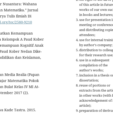
tor Nusantara: Wahana
of this article in futur
works of our own suc
an Matematika.” Jurnal
in books and lectures
ya Tulis Ilmiah Di
use for presentation i
aj.org/toc/2580-9210
meeting or conferenc
and distributing copie
ngkatkan Kemampuan
attendees;
da Kelompok A Paud Kober
use for internal train
by author's company;
Kemampuan Kognitif Anak
distribution to collea
Paud Kober Nedan Dike-
for their research use
ndidikan dan Keislaman,
use in a subsequent
compilation of the
author's works;
an Media Realia (Papan
inclusion in a thesis o
dissertation;
ajar Matematika Pokok
reuse of portions or
 Bulat Kelas IV MI At-
extracts from the arti
ptember 2017 (2).
in other works (with f
acknowledgement of f
article);
a Kade Tastra. 2015.
preparation of deriva