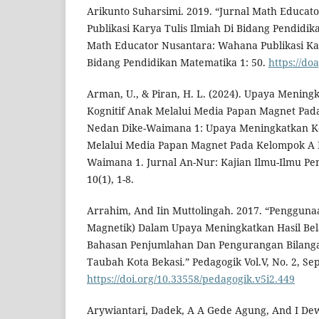
Arikunto Suharsimi. 2019. “Jurnal Math Educa
Publikasi Karya Tulis Ilmiah Di Bidang Pendidik
Math Educator Nusantara: Wahana Publikasi Kar
Bidang Pendidikan Matematika 1: 50.
https://do
Arman, U., & Piran, H. L. (2024). Upaya Meni
Kognitif Anak Melalui Media Papan Magnet Pa
Nedan Dike-Waimana 1: Upaya Meningkatkan 
Melalui Media Papan Magnet Pada Kelompok A 
Waimana 1. Jurnal An-Nur: Kajian Ilmu-Ilmu Pe
10(1), 1-8.
Arrahim, And Iin Muttolingah. 2017. “Pengguna
Magnetik) Dalam Upaya Meningkatkan Hasil Bel
Bahasan Penjumlahan Dan Pengurangan Bilangan
Taubah Kota Bekasi.” Pedagogik Vol.V, No. 2, Se
https://doi.org/10.33558/pedagogik.v5i2.449
Arywiantari, Dadek, A A Gede Agung, And I Dew