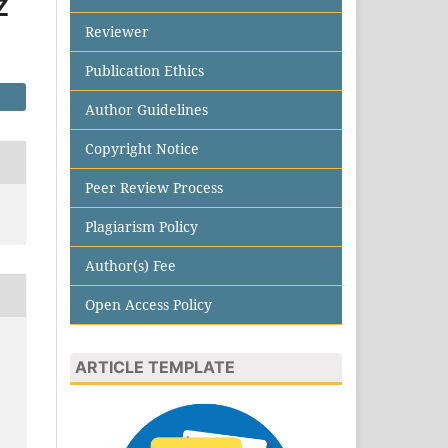
Z
Reviewer
Publication Ethics
Author Guidelines
Copyright Notice
Peer Review Process
Plagiarism Policy
Author(s) Fee
Open Access Policy
ARTICLE TEMPLATE