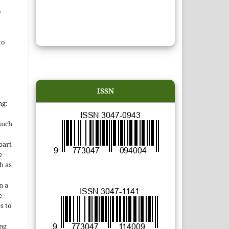
o
to
ISSN
.
ng:
such
 part
e
h as
;
n a
e
s to
ing