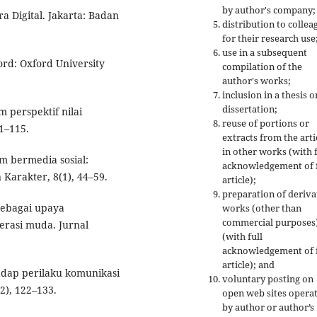
by author's company;
ra Digital. Jakarta: Badan
distribution to collea
for their research use
use in a subsequent
ford: Oxford University
compilation of the
author's works;
inclusion in a thesis o
dissertation;
m perspektif nilai
reuse of portions or
1–115.
extracts from the arti
in other works (with f
am bermedia sosial:
acknowledgement of f
 Karakter, 8(1), 44–59.
article);
preparation of deriva
l sebagai upaya
works (other than
commercial purposes
rasi muda. Jurnal
(with full
acknowledgement of f
article); and
adap perilaku komunikasi
voluntary posting on
2), 122–133.
open web sites opera
by author or author’s