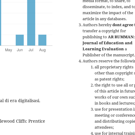
media format, to share, to
disseminate, to index, and t
maximize the impact of the
article in any databases.
Authors hereby
dont agree
transfer a copyright for
publishing to
AR RUMMAN:
Journal of Education and
Learning Evaluation
a
Publisher of the manuscript
Authors reserve the followi
all proprietary rights
other than copyright 
as patent rights;
the right to use all or
of this article in futur
works of our own suc
l di era digitalisasi.
in books and lectures
use for presentation i
meeting or conferenc
lewood Cliffs: Prentice
and distributing copie
attendees;
use for internal train