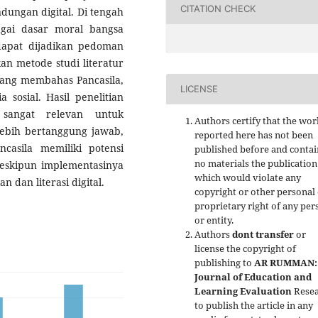
CITATION CHECK
ndungan digital. Di tengah
agai dasar moral bangsa
g dapat dijadikan pedoman
kan metode studi literatur
yang membahas Pancasila,
LICENSE
a sosial. Hasil penelitian
 sangat relevan untuk
Authors certify that the wor
lebih bertanggung jawab,
reported here has not been
asila memiliki potensi
published before and contai
no materials the publication
meskipun implementasinya
which would violate any
dan literasi digital.
copyright or other personal
proprietary right of any per
or entity.
Authors
dont transfer
or
license the copyright of
publishing to
AR RUMMAN:
Journal of Education and
Learning Evaluation
Resea
to publish the article in any