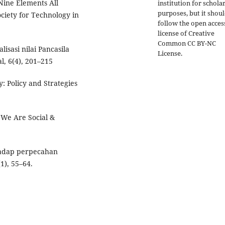
 Nine Elements All
institution for schola
purposes, but it shou
ciety for Technology in
follow the open acces
license of Creative
Common CC BY-NC
isasi nilai Pancasila
License.
l, 6(4), 201–215
: Policy and Strategies
. We Are Social &
rhadap perpecahan
1), 55–64.