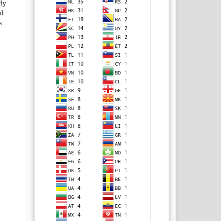
rly
ld
s