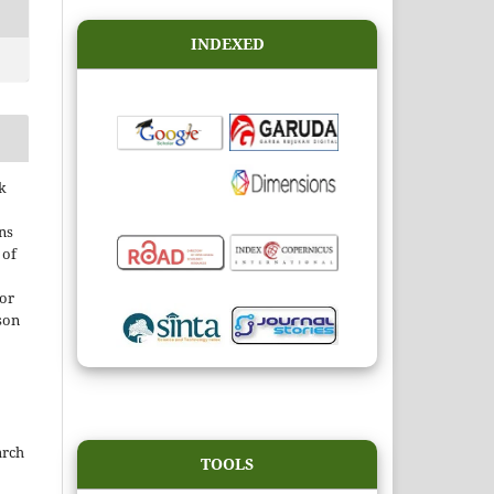
INDEXED
k
ns
 of
 or
son
rch
TOOLS