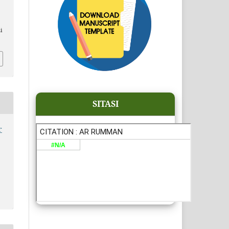
i
SITASI
r