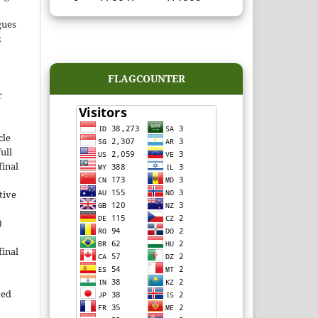
gues
;
FLAGCOUNTER
r
cle
ull
inal
tive
)
inal
ted