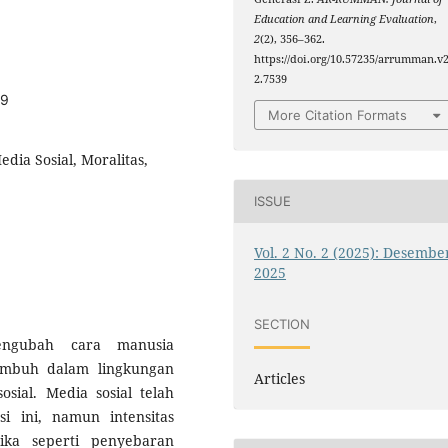
Education and Learning Evaluation
,
2
(2), 356–362.
https://doi.org/10.57235/arrumman.v2
2.7539
39
More Citation Formats
Media Sosial, Moralitas,
ISSUE
Vol. 2 No. 2 (2025): Desembe
2025
SECTION
mengubah cara manusia
umbuh dalam lingkungan
Articles
ial. Media sosial telah
i ini, namun intensitas
ka seperti penyebaran