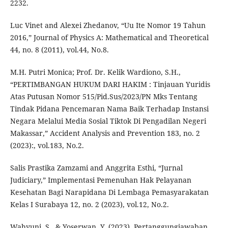
2232.
Luc Vinet and Alexei Zhedanov, “Uu Ite Nomor 19 Tahun
2016,” Journal of Physics A: Mathematical and Theoretical
44, no. 8 (2011), vol.44, No.8.
M.H. Putri Monica; Prof. Dr. Kelik Wardiono, S.H.,
“PERTIMBANGAN HUKUM DARI HAKIM : Tinjauan Yuridis
Atas Putusan Nomor 515/Pid.Sus/2023/PN Mks Tentang
Tindak Pidana Pencemaran Nama Baik Terhadap Instansi
Negara Melalui Media Sosial Tiktok Di Pengadilan Negeri
Makassar,” Accident Analysis and Prevention 183, no. 2
(2023):, vol.183, No.2.
Salis Prastika Zamzami and Anggrita Esthi, “Jurnal
Judiciary,” Implementasi Pemenuhan Hak Pelayanan
Kesehatan Bagi Narapidana Di Lembaga Pemasyarakatan
Kelas I Surabaya 12, no. 2 (2023), vol.12, No.2.
Wahyuni, S., & Yoserwan, Y. (2023). Pertanggungjawaban