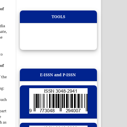
of
TOOLS
dia
ate,
he
to
of
E-ISSN and P-ISSN
 the
ng:
such
 part
e
h as