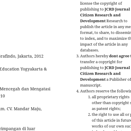
license the copyright of
publishing to
JCRD Journal 
Citizen Research and
Development
Research to
publish the article in any me
format, to share, to dissemin
to index, and to maximize t
impact of the article in any
databases.
Authors hereby
dont agree
afindo, Jakarta, 2012
transfer a copyright for
publishing to
JCRD Journal 
 Education Yogyakarta &
Citizen Research and
Development
a Publisher of
manuscript.
, Mencegah dan Mengatasi
Authors reserve the followi
010
all proprietary rights
other than copyright 
as patent rights;
um. CV. Mandar Maju,
the right to use all or
of this article in futur
works of our own suc
impangan di luar