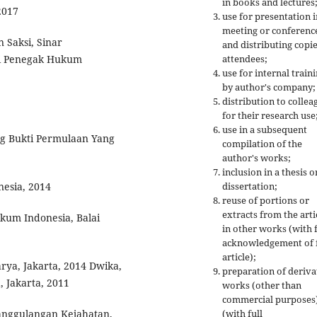
in books and lectures
2017
use for presentation i
meeting or conferenc
 Saksi, Sinar
and distributing copie
attendees;
gai Penegak Hukum
use for internal train
by author's company;
distribution to collea
for their research use
use in a subsequent
g Bukti Permulaan Yang
compilation of the
author's works;
inclusion in a thesis o
dissertation;
nesia, 2014
reuse of portions or
extracts from the arti
kum Indonesia, Balai
in other works (with f
acknowledgement of f
article);
rya, Jakarta, 2014 Dwika,
preparation of deriva
 Jakarta, 2011
works (other than
commercial purposes
(with full
anggulangan Kejahatan,