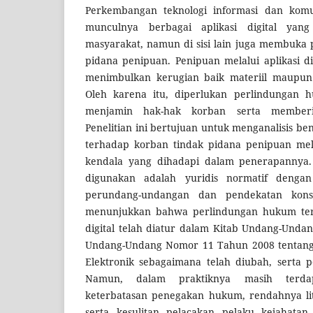
Perkembangan teknologi informasi dan komu
munculnya berbagai aplikasi digital yan
masyarakat, namun di sisi lain juga membuka 
pidana penipuan. Penipuan melalui aplikasi d
menimbulkan kerugian baik materiil maupun 
Oleh karena itu, diperlukan perlindungan 
menjamin hak-hak korban serta memberi
Penelitian ini bertujuan untuk menganalisis 
terhadap korban tindak pidana penipuan melal
kendala yang dihadapi dalam penerapannya.
digunakan adalah yuridis normatif denga
perundang-undangan dan pendekatan konsep
menunjukkan bahwa perlindungan hukum te
digital telah diatur dalam Kitab Undang-Und
Undang-Undang Nomor 11 Tahun 2008 tentang 
Elektronik sebagaimana telah diubah, serta p
Namun, dalam praktiknya masih terda
keterbatasan penegakan hukum, rendahnya lite
serta kesulitan pelacakan pelaku kejahatan 