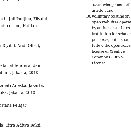
acknowledgement of f
article); and
voluntary posting on
h. Juli Pudjioo, Filsafat
open web sites opera
dernisme, Kafilah
by author or author’s
institution for schola
purposes, but it shou
follow the open acces
Digital, Andi Offset,
license of Creative
Common CC BY-NC
License.
etariat Jenderal dan
ham, Jakarta, 2018
ahati Aneska, Jakarta,
ika, Jakarta, 2010
staka Pelajar,
, Citra Aditya Bakti,