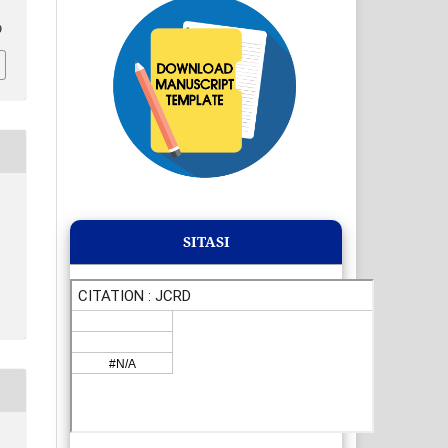
9
SITASI