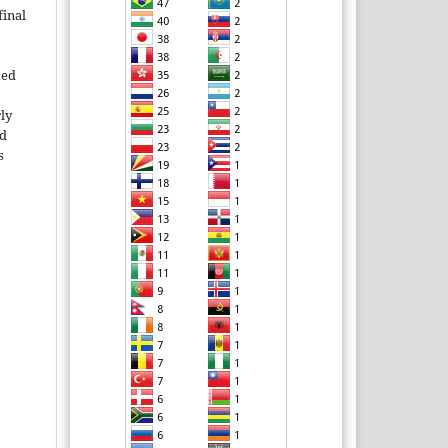
inal
ted
rly
ld
s