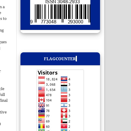
;
n a
e
s to
ing
gues
;
FLAGCOUNTER
r
cle
ull
inal
tive
)