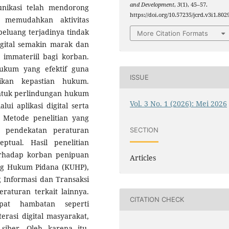
and Development
,
3
(1), 45–57.
nikasi telah mendorong
https://doi.org/10.57235/jcrd.v3i1.802
g memudahkan aktivitas
peluang terjadinya tindak
More Citation Formats
igital semakin marak dan
immateriil bagi korban.
hukum yang efektif guna
ISSUE
kan kepastian hukum.
bentuk perlindungan hukum
Vol. 3 No. 1 (2026): Mei 2026
ui aplikasi digital serta
 Metode penelitian yang
n pendekatan peraturan
SECTION
tual. Hasil penelitian
rhadap korban penipuan
Articles
ang Hukum Pidana (KUHP),
Informasi dan Transaksi
eraturan terkait lainnya.
CITATION CHECK
pat hambatan seperti
rasi digital masyarakat,
siber. Oleh karena itu,