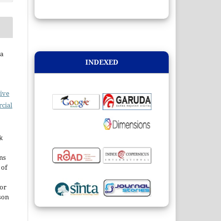
na
INDEXED
ive
cial
k
ns
 of
 or
son