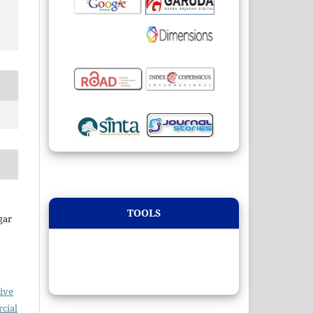
TOOLS
gar
ive
cial