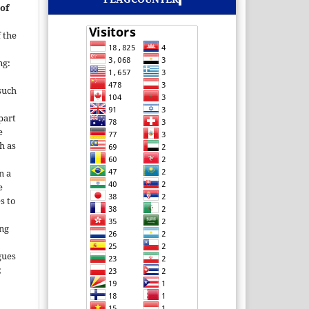
of
 the
ng:
such
 part
e
h as
;
n a
e
s to
ing
gues
;