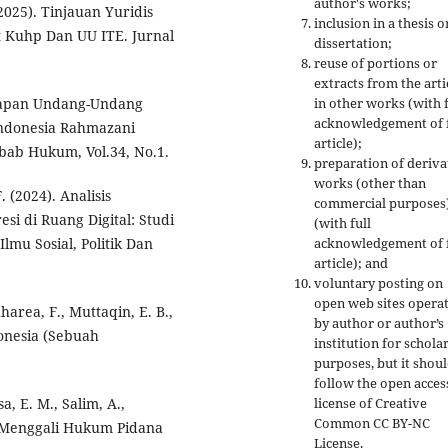
author's works;
025). Tinjauan Yuridis
inclusion in a thesis o
Kuhp Dan UU ITE. Jurnal
dissertation;
reuse of portions or
extracts from the arti
in other works (with f
rapan Undang-Undang
acknowledgement of f
 Indonesia Rahmazani
article);
bab Hukum, Vol.34, No.1.
preparation of deriva
works (other than
 (2024). Analisis
commercial purposes
i di Ruang Digital: Studi
(with full
acknowledgement of f
lmu Sosial, Politik Dan
article); and
voluntary posting on
open web sites opera
harea, F., Muttaqin, E. B.,
by author or author’s
donesia (Sebuah
institution for schola
purposes, but it shou
follow the open acces
license of Creative
a, E. M., Salim, A.,
Common CC BY-NC
). Menggali Hukum Pidana
License.