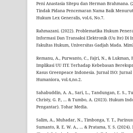
Peni Anastasia Sitepu dan Herman Brahmana. (2
Tindak Pidana Pencemaran Nama Baik Menurut 
Hukum Lex Generalis, vol.6, No.7.
Rahmazani. (2022). Problematika Hukum Pene
Informasi Dan Transaksi Elektronik (Uu Ite) Di
Fakultas Hukum, Universitas Gadjah Mada. Mim
Remanu, A., Purwanto, C., Fajri, N., & Lukman, F.
Implikasi UU ITE Terhadap Kebebasan Berekspres
Kasus Greenpeace Indonesia. Jurnal ISO: Jurnal I
Humaniora, vol.4,no.2.
Sahabuddin, A. A., Sari, L., Tandungan, E. S., Tu
Christy, G. P., ... & Tumbo, A. (2023). Hukum In
Pengantar). Tohar Media.
Salim, A., Muhadar, N., Timbonga, Y. T., Parinuss
Sumanto, R. E. W. A., ... & Pratama, Y. S. (2024