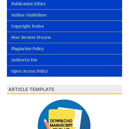
Publication Ethics
Author Guidelines
Copyright Notice
Peer Review Process
Plagiarism Policy
Author(s) Fee
Open Access Policy
ARTICLE TEMPLATE