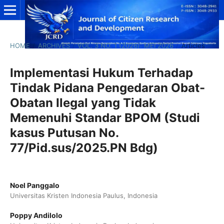
HOME
/
ARCHIVES
/
VOL. 3 NO. 1 (2026): MEI 2026
/
Articles
Implementasi Hukum Terhadap
Tindak Pidana Pengedaran Obat-
Obatan Ilegal yang Tidak
Memenuhi Standar BPOM (Studi
kasus Putusan No.
77/Pid.sus/2025.PN Bdg)
Noel Panggalo
Universitas Kristen Indonesia Paulus, Indonesia
Poppy Andilolo