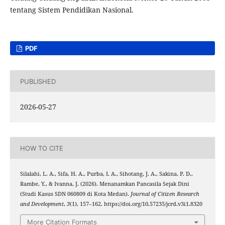
tentang Sistem Pendidikan Nasional.
PDF
PUBLISHED
2026-05-27
HOW TO CITE
Silalahi, L. A., Sifa, H. A., Purba, I. A., Sihotang, J. A., Sakina, P. D.,
Rambe, Y., & Ivanna, J. (2026). Menanamkan Pancasila Sejak Dini
(Studi Kasus SDN 060809 di Kota Medan).
Journal of Citizen Research
and Development
,
3
(1), 157–162. https://doi.org/10.57235/jcrd.v3i1.8320
More Citation Formats