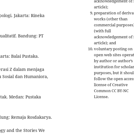
acknowledgement of f
article);
preparation of deriva
ologi. Jakarta: Rineka
works (other than
commercial purposes
(with full
ualitatif. Bandung: PT
acknowledgement of f
article); and
voluntary posting on
open web sites opera
arta: Balai Pustaka.
by author or author’s
institution for schola
erasi Z dalam menjaga
purposes, but it shou
lmu Sosial dan Humaniora,
follow the open acces
license of Creative
Common CC BY-NC
License.
atak. Medan: Pustaka
ndung: Remaja Rosdakarya.
logy and the Stories We