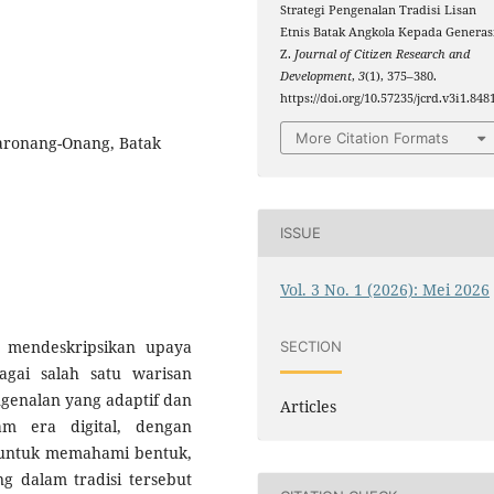
Strategi Pengenalan Tradisi Lisan
Etnis Batak Angkola Kepada Generas
Z.
Journal of Citizen Research and
Development
,
3
(1), 375–380.
https://doi.org/10.57235/jcrd.v3i1.848
More Citation Formats
 Maronang-Onang, Batak
ISSUE
Vol. 3 No. 1 (2026): Mei 2026
n mendeskripsikan upaya
SECTION
bagai salah satu warisan
ngenalan yang adaptif dan
Articles
m era digital, dengan
f untuk memahami bentuk,
ng dalam tradisi tersebut