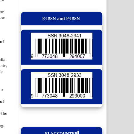
 or
son
E-ISSN and P-ISSN
of
dia
ate,
he
to
of
 the
ng:
FLAGCOUNTER