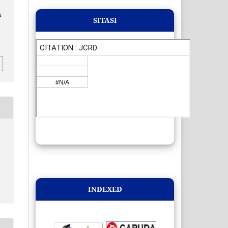
i
SITASI
1
INDEXED