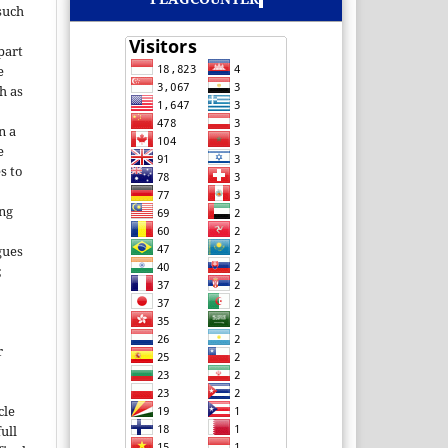
such
 part
e
h as
;
n a
e
s to
ing
gues
;
r
cle
ull