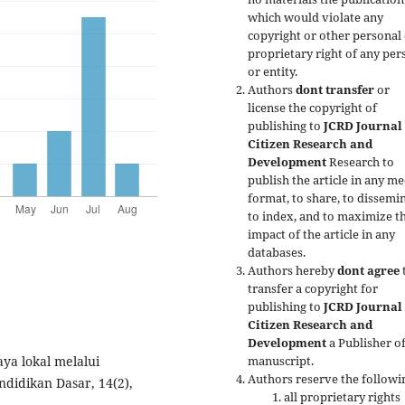
which would violate any
copyright or other personal
proprietary right of any per
or entity.
Authors
dont transfer
or
license the copyright of
publishing to
JCRD Journal 
Citizen Research and
Development
Research to
publish the article in any me
format, to share, to dissemin
to index, and to maximize t
impact of the article in any
databases.
Authors hereby
dont agree
transfer a copyright for
publishing to
JCRD Journal 
Citizen Research and
Development
a Publisher of
manuscript.
aya lokal melalui
Authors reserve the followi
endidikan Dasar, 14(2),
all proprietary rights