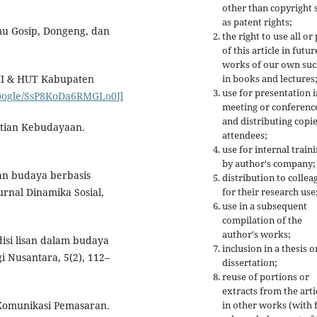
other than copyright 
as patent rights;
lmu Gosip, Dongeng, dan
the right to use all or
of this article in futur
works of our own suc
in books and lectures
-II & HUT Kabupaten
use for presentation i
google/SsP8KoDa6RMGLo0Jl
meeting or conferenc
and distributing copie
itian Kebudayaan.
attendees;
use for internal train
by author's company;
rian budaya berbasis
distribution to collea
for their research use
rnal Dinamika Sosial,
use in a subsequent
compilation of the
author's works;
adisi lisan dalam budaya
inclusion in a thesis o
i Nusantara, 5(2), 112–
dissertation;
reuse of portions or
extracts from the arti
in other works (with f
 Komunikasi Pemasaran.