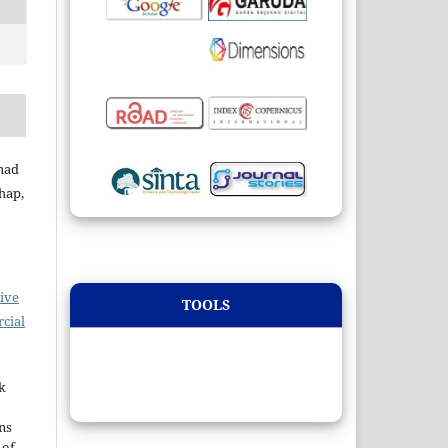
mad
hap,
ive
TOOLS
cial
k
ns
 of