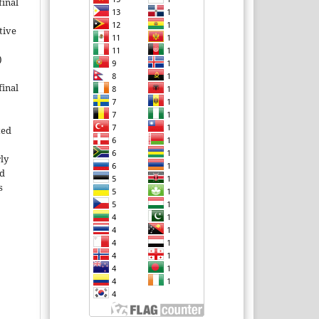
inal
tive
)
inal
ted
rly
ld
s