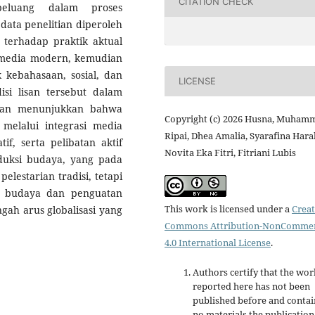
CITATION CHECK
peluang dalam proses
ata penelitian diperoleh
is terhadap praktik aktual
media modern, kemudian
 kebahasaan, sosial, dan
LICENSE
si lisan tersebut dalam
itian menunjukkan bahwa
Copyright (c) 2026 Husna, Muham
 melalui integrasi media
Ripai, Dhea Amalia, Syarafina Hara
if, serta pelibatan aktif
Novita Eka Fitri, Fitriani Lubis
duksi budaya, yang pada
elestarian tradisi, tetapi
s budaya dan penguatan
This work is licensed under a
Creat
gah arus globalisasi yang
Commons Attribution-NonCommer
4.0 International License
.
Authors certify that the wor
reported here has not been
published before and contai
no materials the publication