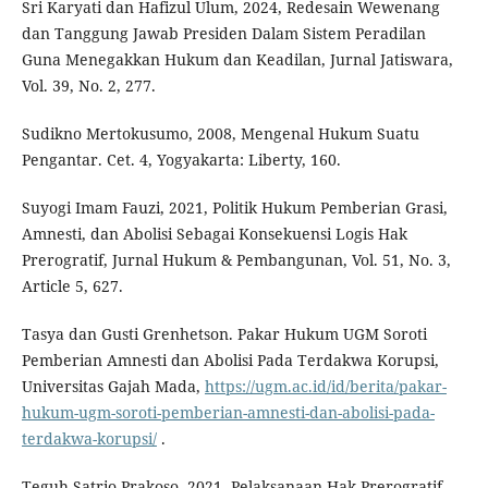
Sri Karyati dan Hafizul Ulum, 2024, Redesain Wewenang
dan Tanggung Jawab Presiden Dalam Sistem Peradilan
Guna Menegakkan Hukum dan Keadilan, Jurnal Jatiswara,
Vol. 39, No. 2, 277.
Sudikno Mertokusumo, 2008, Mengenal Hukum Suatu
Pengantar. Cet. 4, Yogyakarta: Liberty, 160.
Suyogi Imam Fauzi, 2021, Politik Hukum Pemberian Grasi,
Amnesti, dan Abolisi Sebagai Konsekuensi Logis Hak
Prerogratif, Jurnal Hukum & Pembangunan, Vol. 51, No. 3,
Article 5, 627.
Tasya dan Gusti Grenhetson. Pakar Hukum UGM Soroti
Pemberian Amnesti dan Abolisi Pada Terdakwa Korupsi,
Universitas Gajah Mada,
https://ugm.ac.id/id/berita/pakar-
hukum-ugm-soroti-pemberian-amnesti-dan-abolisi-pada-
terdakwa-korupsi/
.
Teguh Satrio Prakoso, 2021, Pelaksanaan Hak Prerogratif