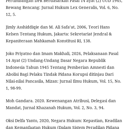
Pertimbangan DPR Berdasarkan Pasal 14 ayat (2) UUD 1945,
Rewang Rencang: Jurnal Hukum Lex Generalis, Vol. 6, No.
12, 5.
Jimly Asshiddiqie dan M. Ali Safa’at, 2006, Teori Hans
Kelsen Tentang Hukum, Jakarta: Sekretariat Jendral &
Kepaniteraan Mahkamah Konstitusi RI, 138.
Joko Priyatno dan Imam Makhali, 2026, Pelaksanaan Pasal
14 Ayat (2) Undang-Undang Dasar Negara Republik
Indonesia Tahun 1945 Tentang Pemberian Amnesti dan
Abolisi Bagi Pelaku Tindak Pidana Korupsi ditinjau Dari
Nilai-nilai Pancasila, Mizan: Jurnal Ilmu Hukum, Vol. 15, No.
1, 98-99.
Moh Gandara. 2020. Kewenangan Atribusi, Delegasi dan
Mandat, Jurnal Khazanah Hukum, Vol. 2, No. 3, 94.
Oksi Delfa Yanto, 2020, Negara Hukum: Kepastian, Keadilan
dan Kemanfaatan Hukum (Dalam Sistem Peradilan Pidana