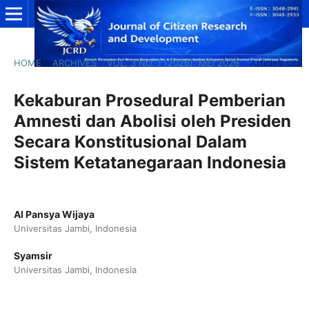
HOME
/
ARCHIVES
/
VOL. 3 NO. 1 (2026): MEI 2026
/
Articles
Kekaburan Prosedural Pemberian
Amnesti dan Abolisi oleh Presiden
Secara Konstitusional Dalam
Sistem Ketatanegaraan Indonesia
Al Pansya Wijaya
Universitas Jambi, Indonesia
Syamsir
Universitas Jambi, Indonesia