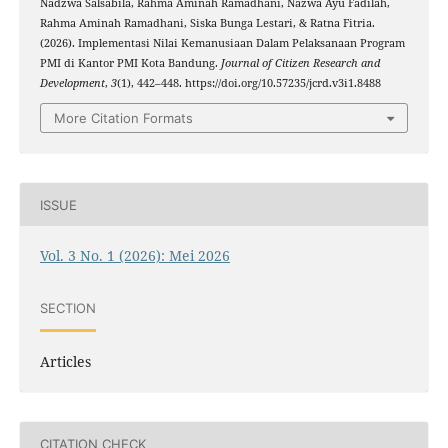
Nadzwa Salsabila, Rahma Aminah Ramadhani, Nazwa Ayu Fadilah,
Rahma Aminah Ramadhani, Siska Bunga Lestari, & Ratna Fitria.
(2026). Implementasi Nilai Kemanusiaan Dalam Pelaksanaan Program
PMI di Kantor PMI Kota Bandung.
Journal of Citizen Research and
Development
,
3
(1), 442–448. https://doi.org/10.57235/jcrd.v3i1.8488
More Citation Formats
ISSUE
Vol. 3 No. 1 (2026): Mei 2026
SECTION
Articles
CITATION CHECK