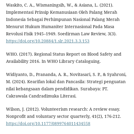
Waskito, C. A., Wismaningsih, W., & Asiana, L. (2021).
Implementasi Prinsip Kemanusiaan Oleh Palang Merah
Indonesia Sebagai Perhimpunan Nasional Palang Merah
Menurut Hukum Humaniter Internasional Pada Masa
Revolusi Fisik 1945–1949. Soedirman Law Review, 3(3).
https://doi.org/10.20884/1.slr.2021.3.3.153
WHO. (2017). Regional Status Report on Blood Safety and
Availability 2016. In WHO Library Cataloguing.
Widiyanto, D., Prananda, A. R., Novitasari, S. P., & Syahroni,
M. (2024). Kearifan lokal dan Pancasila: Strategi penguatan
nilai kebangsaan dalam pendidikan. Surabaya: PT.
Cakrawala Candradimuka Literasi.
Wilson, J. (2012). Volunteerism research: A review essay.
Nonprofit and voluntary sector quarterly, 41(2), 176-212.
https://doi.org/10.1177/0899764011434558