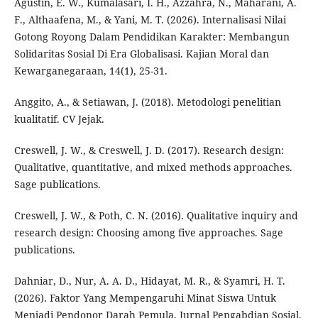
Agustin, E. W., Kumalasari, I. H., Azzahra, N., Maharani, A.
F., Althaafena, M., & Yani, M. T. (2026). Internalisasi Nilai
Gotong Royong Dalam Pendidikan Karakter: Membangun
Solidaritas Sosial Di Era Globalisasi. Kajian Moral dan
Kewarganegaraan, 14(1), 25-31.
Anggito, A., & Setiawan, J. (2018). Metodologi penelitian
kualitatif. CV Jejak.
Creswell, J. W., & Creswell, J. D. (2017). Research design:
Qualitative, quantitative, and mixed methods approaches.
Sage publications.
Creswell, J. W., & Poth, C. N. (2016). Qualitative inquiry and
research design: Choosing among five approaches. Sage
publications.
Dahniar, D., Nur, A. A. D., Hidayat, M. R., & Syamri, H. T.
(2026). Faktor Yang Mempengaruhi Minat Siswa Untuk
Menjadi Pendonor Darah Pemula. Jurnal Pengabdian Sosial,