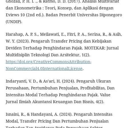
Ghozali, P. H. I. ., & Ratmo, D. D. (2017). Analisis Multivariat
dan Ekonometrika : Teori, Konsep, dan Aplikasi dengan
Eviews 10 (2nd ed.). Badan Penerbit Universitas Diponegoro
(UNDIP).
Harahap, A. P. S., Meilawati, E., Fitri, P. A., Serina, R., & Asih,
W. Y. (2023). Pengaruh Transfer Pricing dan Kebijakan
Deviden Terhadap Penghindaran Pajak. MOTEKAR: Jurnal
Multidisiplin Teknologi Dan Arsitektur, 1(2).
https://doi.org/CreativeCommonsAttribution-
NonCommercial4.0InternationalLicense
.
Indaryanti, V. D., & As’ari, H. (2024). Pengaruh Ukuran
Perusahaan, Pertumbuhan Penjualan, Profitabilitas, Dan
Intensitas Modal Terhadap Penghindaran Pajak. Value
Jurnal Ilmiah Akuntansi Keuangan Dan Bisnis, 4(2).
Isnaini, R., & Handayani, A. (2024). Pengaruh Intensitas
Modal, Transfer Pricing Dan Pertumbuhan Penjualan
Terhadap Tax Avoidance Pada Perusahaan Sektor