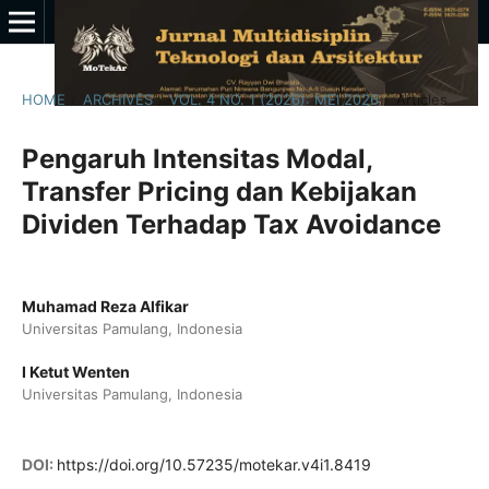
HOME
/
ARCHIVES
/
VOL. 4 NO. 1 (2026): MEI 2026
/
Articles
Pengaruh Intensitas Modal,
Transfer Pricing dan Kebijakan
Dividen Terhadap Tax Avoidance
Muhamad Reza Alfikar
Universitas Pamulang, Indonesia
I Ketut Wenten
Universitas Pamulang, Indonesia
DOI:
https://doi.org/10.57235/motekar.v4i1.8419