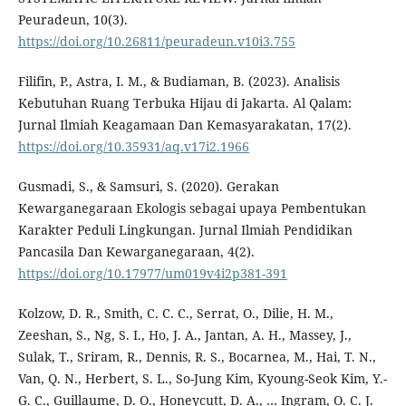
Peuradeun, 10(3).
https://doi.org/10.26811/peuradeun.v10i3.755
Filifin, P., Astra, I. M., & Budiaman, B. (2023). Analisis
Kebutuhan Ruang Terbuka Hijau di Jakarta. Al Qalam:
Jurnal Ilmiah Keagamaan Dan Kemasyarakatan, 17(2).
https://doi.org/10.35931/aq.v17i2.1966
Gusmadi, S., & Samsuri, S. (2020). Gerakan
Kewarganegaraan Ekologis sebagai upaya Pembentukan
Karakter Peduli Lingkungan. Jurnal Ilmiah Pendidikan
Pancasila Dan Kewarganegaraan, 4(2).
https://doi.org/10.17977/um019v4i2p381-391
Kolzow, D. R., Smith, C. C. C., Serrat, O., Dilie, H. M.,
Zeeshan, S., Ng, S. I., Ho, J. A., Jantan, A. H., Massey, J.,
Sulak, T., Sriram, R., Dennis, R. S., Bocarnea, M., Hai, T. N.,
Van, Q. N., Herbert, S. L., So-Jung Kim, Kyoung-Seok Kim, Y.-
G. C., Guillaume, D. O., Honeycutt, D. A., … Ingram, O. C. J.