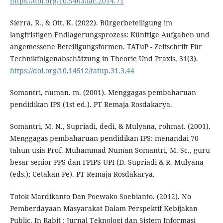
https://doi.org/10.5463/lac.2014.71
Sierra, R., & Ott, K. (2022). Bürgerbeteiligung im
langfristigen Endlagerungsprozess: Künftige Aufgaben und
angemessene Beteiligungsformen. TATuP - Zeitschrift Für
Technikfolgenabschätzung in Theorie Und Praxis, 31(3).
https://doi.org/10.14512/tatup.31.3.44
Somantri, numan. m. (2001). Menggagas pembaharuan
pendidikan IPS (1st ed.). PT Remaja Rosdakarya.
Somantri, M. N., Supriadi, dedi, & Mulyana, rohmat. (2001).
Menggagas pembaharuan pendidikan IPS: menandai 70
tahun usia Prof. Muhammad Numan Somantri, M. Sc., guru
besar senior PPS dan FPIPS UPI (D. Supriadi & R. Mulyana
(eds.); Cetakan Pe). PT Remaja Rosdakarya.
Totok Mardikanto Dan Poewako Soebianto. (2012). No
Pemberdayaan Masyarakat Dalam Perspektif Kebijakan
Public. In Rabit : Jurnal Teknologi dan Sistem Informasi