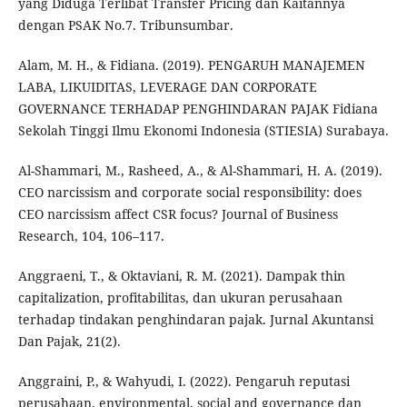
yang Diduga Terlibat Transfer Pricing dan Kaitannya
dengan PSAK No.7. Tribunsumbar.
Alam, M. H., & Fidiana. (2019). PENGARUH MANAJEMEN
LABA, LIKUIDITAS, LEVERAGE DAN CORPORATE
GOVERNANCE TERHADAP PENGHINDARAN PAJAK Fidiana
Sekolah Tinggi Ilmu Ekonomi Indonesia (STIESIA) Surabaya.
Al-Shammari, M., Rasheed, A., & Al-Shammari, H. A. (2019).
CEO narcissism and corporate social responsibility: does
CEO narcissism affect CSR focus? Journal of Business
Research, 104, 106–117.
Anggraeni, T., & Oktaviani, R. M. (2021). Dampak thin
capitalization, profitabilitas, dan ukuran perusahaan
terhadap tindakan penghindaran pajak. Jurnal Akuntansi
Dan Pajak, 21(2).
Anggraini, P., & Wahyudi, I. (2022). Pengaruh reputasi
perusahaan, environmental, social and governance dan