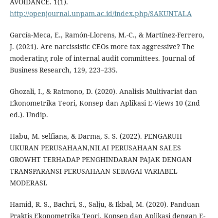
AVOIDANCE. 1(1).
http://openjournal.unpam.ac.id/index.php/SAKUNTALA
García-Meca, E., Ramón-Llorens, M.-C., & Martínez-Ferrero,
J. (2021). Are narcissistic CEOs more tax aggressive? The
moderating role of internal audit committees. Journal of
Business Research, 129, 223–235.
Ghozali, I., & Ratmono, D. (2020). Analisis Multivariat dan
Ekonometrika Teori, Konsep dan Aplikasi E-Views 10 (2nd
ed.). Undip.
Habu, M. selfiana, & Darma, S. S. (2022). PENGARUH
UKURAN PERUSAHAAN,NILAI PERUSAHAAN SALES
GROWHT TERHADAP PENGHINDARAN PAJAK DENGAN
TRANSPARANSI PERUSAHAAN SEBAGAI VARIABEL
MODERASI.
Hamid, R. S., Bachri, S., Salju, & Ikbal, M. (2020). Panduan
Praktis Ekonometrika Teori, Konsep dan Aplikasi dengan E-