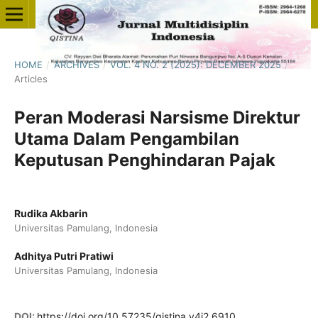
HOME
/
ARCHIVES
/
VOL. 4 NO. 2 (2025): DECEMBER 2025
/
Articles
Peran Moderasi Narsisme Direktur
Utama Dalam Pengambilan
Keputusan Penghindaran Pajak
Rudika Akbarin
Universitas Pamulang, Indonesia
Adhitya Putri Pratiwi
Universitas Pamulang, Indonesia
DOI:
https://doi.org/10.57235/qistina.v4i2.6910