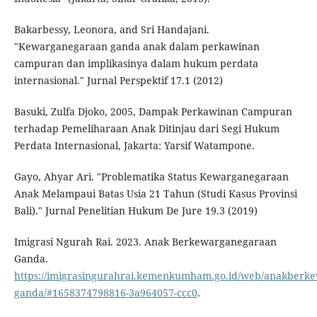
Bakarbessy, Leonora, and Sri Handajani.
"Kewarganegaraan ganda anak dalam perkawinan
campuran dan implikasinya dalam hukum perdata
internasional." Jurnal Perspektif 17.1 (2012)
Basuki, Zulfa Djoko, 2005, Dampak Perkawinan Campuran
terhadap Pemeliharaan Anak Ditinjau dari Segi Hukum
Perdata Internasional, Jakarta: Yarsif Watampone.
Gayo, Ahyar Ari. "Problematika Status Kewarganegaraan
Anak Melampaui Batas Usia 21 Tahun (Studi Kasus Provinsi
Bali)." Jurnal Penelitian Hukum De Jure 19.3 (2019)
Imigrasi Ngurah Rai. 2023. Anak Berkewarganegaraan
Ganda.
https://imigrasingurahrai.kemenkumham.go.id/web/anakberk
ganda/#1658374798816-3a964057-ccc0
.