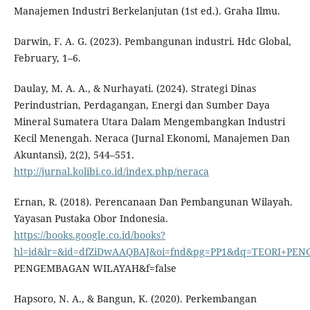
Manajemen Industri Berkelanjutan (1st ed.). Graha Ilmu.
Darwin, F. A. G. (2023). Pembangunan industri. Hdc Global,
February, 1–6.
Daulay, M. A. A., & Nurhayati. (2024). Strategi Dinas
Perindustrian, Perdagangan, Energi dan Sumber Daya
Mineral Sumatera Utara Dalam Mengembangkan Industri
Kecil Menengah. Neraca (Jurnal Ekonomi, Manajemen Dan
Akuntansi), 2(2), 544–551.
http://jurnal.kolibi.co.id/index.php/neraca
Ernan, R. (2018). Perencanaan Dan Pembangunan Wilayah.
Yayasan Pustaka Obor Indonesia.
https://books.google.co.id/books?
hl=id&lr=&id=dfZiDwAAQBAJ&oi=fnd&pg=PP1&dq=TEORI+PE
PENGEMBAGAN WILAYAH&f=false
Hapsoro, N. A., & Bangun, K. (2020). Perkembangan