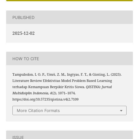
PUBLISHED
2025-12-02
HOW TO CITE
Tampubolon, I. O. P., Umri, Z. M., Ingtyas, F. T., & Ginting, L. (2025).
Literature Review Efektivitas Model Problem Based Learning
terhadap Kemampuan Berpikir Kritis Siswa.
QISTINA: Jurnal
Multidisiplin Indonesia
,
4
(2), 1071–1074.
https://doi.org/10.57235/qistina.v4i2.7109
More Citation Formats
ISSUE