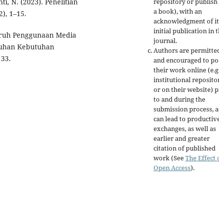
repository or publish 
ti, N. (2023). Penelitian
a book), with an
2), 1–15.
acknowledgment of it
initial publication in t
ngaruh Penggunaan Media
journal.
uhan Kebutuhan
Authors are permitte
133.
and encouraged to po
their work online (e.g.
institutional reposito
or on their website) p
to and during the
submission process, as
can lead to productiv
exchanges, as well as
earlier and greater
citation of published
work (See
The Effect 
Open Access
).