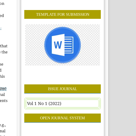
ion
TEMPLATE FOR SUBMISSION
sed
-
that
e the
he
d
his
nter
1010
ISSUE JOURNAL
nal
ents
Vol 1 No 1 (2022)
OPEN JOURNAL SYSTEM
.g.,
onal