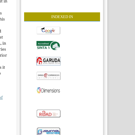
it in
s
INDEXE
D IN
his
d
st
, in
ries
rior
 it
e
of