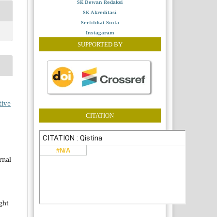
SK Dewan Redaksi
SK Akreditasi
Sertifikat Sinta
Instagaram
SUPPORTED BY
tive
CITATION
rnal
ght