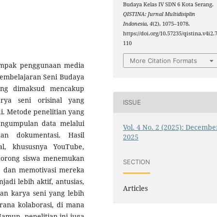
Budaya Kelas IV SDN 6 Kota Serang.
QISTINA: Jurnal Multidisiplin
Indonesia
,
4
(2), 1075–1078.
https://doi.org/10.57235/qistina.v4i2.
110
More Citation Formats
dampak penggunaan media
 pembelajaran Seni Budaya
yang dimaksud mencakup
ya seni orisinal yang
ISSUE
i. Metode penelitian yang
engumpulan data melalui
Vol. 4 No. 2 (2025): Decembe
an dokumentasi. Hasil
2025
al, khususnya YouTube,
ndorong siswa menemukan
SECTION
, dan memotivasi mereka
adi lebih aktif, antusias,
Articles
an karya seni yang lebih
sarana kolaborasi, di mana
Namun, penelitian ini juga