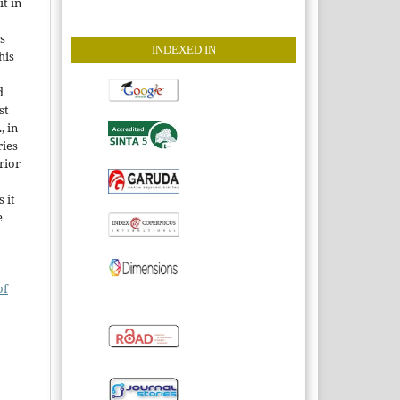
it in
s
INDEXE
D IN
his
d
st
, in
ries
rior
 it
e
of