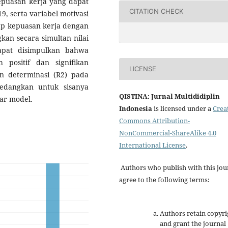
kepuasan kerja yang dapat
CITATION CHECK
619, serta variabel motivasi
dap kepuasan kerja dengan
gkan secara simultan nilai
apat disimpulkan bahwa
 positif dan signifikan
LICENSE
n determinasi (R2) pada
sedangkan untuk sisanya
QISTINA: Jurnal Multididiplin
uar model.
Indonesia
is licensed under a
Crea
Commons Attribution-
NonCommercial-ShareAlike 4.0
International License
.
Authors who publish with this jou
agree to the following terms:
Authors retain copyri
and grant the journal