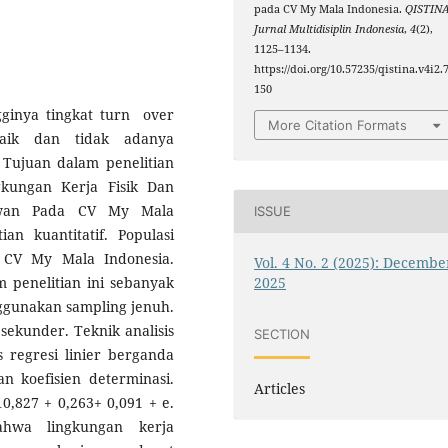
pada CV My Mala Indonesia.
QISTINA
Jurnal Multidisiplin Indonesia
,
4
(2),
1125–1134.
https://doi.org/10.57235/qistina.v4i2.
150
gginya tingkat turn over
More Citation Formats
baik dan tidak adanya
Tujuan dalam penelitian
kungan Kerja Fisik Dan
awan Pada CV My Mala
ISSUE
ian kuantitatif. Populasi
 CV My Mala Indonesia.
Vol. 4 No. 2 (2025): Decembe
2025
penelitian ini sebanyak
gunakan sampling jenuh.
sekunder. Teknik analisis
SECTION
s regresi linier berganda
an koefisien determinasi.
Articles
10,827 + 0,263+ 0,091 + e.
ahwa lingkungan kerja