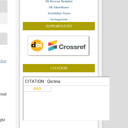
SK Dewan Redaksi
SK Akreditasi
Sertifikat Sinta
Instagaram
SUPPORTED BY
tive
CITATION
rnal
ght