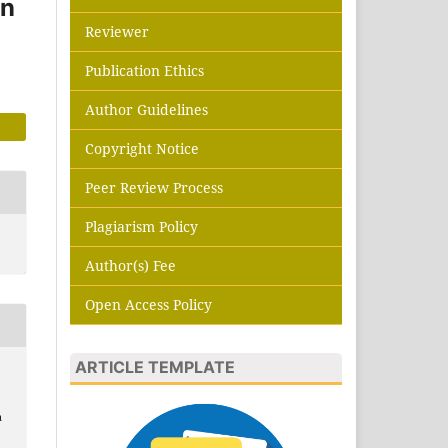
an
Reviewer
Publication Ethics
Author Guidelines
Copyright Notice
Peer Review Process
Plagiarism Policy
Author(s) Fee
Open Access Policy
ARTICLE TEMPLATE
a