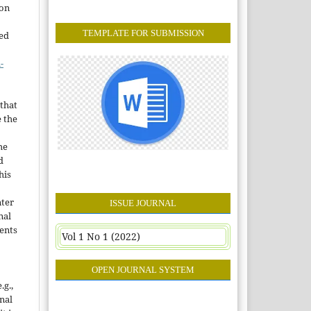
ion
TEMPLATE FOR SUBMISSION
sed
-
that
e the
he
d
his
nter
ISSUE JOURNAL
nal
ents
Vol 1 No 1 (2022)
OPEN JOURNAL SYSTEM
.g.,
onal