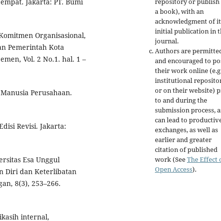
repository or publish 
empat. Jakarta: PT. Bumi
a book), with an
acknowledgment of it
initial publication in t
 Komitmen Organisasional,
journal.
an Pemerintah Kota
Authors are permitte
en, Vol. 2 No.1. hal. 1 –
and encouraged to po
their work online (e.g.
institutional reposito
or on their website) p
Manusia Perusahaan.
to and during the
submission process, as
can lead to productiv
disi Revisi. Jakarta:
exchanges, as well as
earlier and greater
citation of published
work (See
The Effect 
ersitas Esa Unggul
Open Access
).
Diri dan Keterlibatan
n, 8(3), 253–266.
kasih internal,