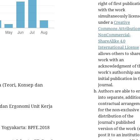
right of first publicat
with the work
simultaneously licen
under a
Creative
Commons Attribution
NonCommercial-
ShareAlike 4.0
International License
allows others to shar
work with an
acknowledgment of t
work's authorship an
initial publication in t
journal.
 (Teori, Konsep dan
Authors are able to e
into separate, additio
contractual arrangem
dan Ergonomi Unit Kerja
for the non-exclusive
distribution of the
journal's published
 Yogyakarta: BPFE.2018
version of the work (e
post it to an instituti