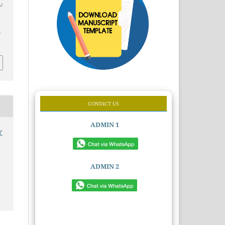
:
7
CONTACT US
ADMIN 1
r
ADMIN 2