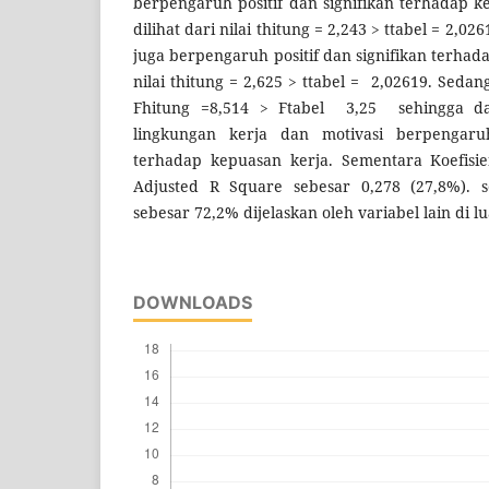
berpengaruh positif dan signifikan terhadap 
dilihat dari nilai thitung = 2,243 > ttabel = 2,02
juga berpengaruh positif dan signifikan terha
nilai thitung = 2,625 > ttabel = 2,02619. Sedan
Fhitung =8,514 > Ftabel 3,25 sehingga d
lingkungan kerja dan motivasi berpengaruh
terhadap kepuasan kerja. Sementara Koefisie
Adjusted R Square sebesar 0,278 (27,8%). 
sebesar 72,2% dijelaskan oleh variabel lain di l
DOWNLOADS