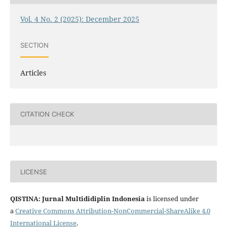
Vol. 4 No. 2 (2025): December 2025
SECTION
Articles
CITATION CHECK
LICENSE
QISTINA: Jurnal Multididiplin Indonesia
is licensed under
a
Creative Commons Attribution-NonCommercial-ShareAlike 4.0
International License
.