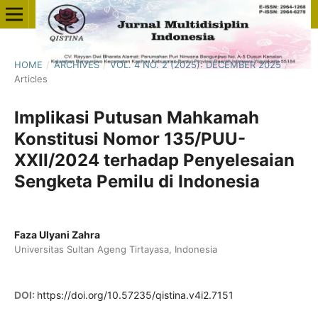
HOME
/
ARCHIVES
/
VOL. 4 NO. 2 (2025): DECEMBER 2025
/
Articles
Implikasi Putusan Mahkamah
Konstitusi Nomor 135/PUU-
XXII/2024 terhadap Penyelesaian
Sengketa Pemilu di Indonesia
Faza Ulyani Zahra
Universitas Sultan Ageng Tirtayasa, Indonesia
DOI:
https://doi.org/10.57235/qistina.v4i2.7151