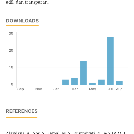
adil, dan transparan.
DOWNLOADS
REFERENCES
Alaydrus, A., Sos, S., Jamal, M. S., Nurmiyati, N., & S IP, M. I.