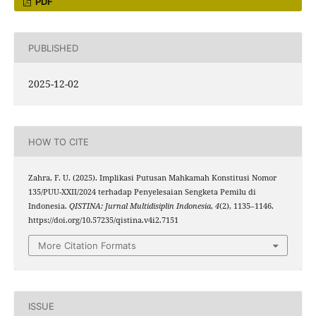
PDF
PUBLISHED
2025-12-02
HOW TO CITE
Zahra, F. U. (2025). Implikasi Putusan Mahkamah Konstitusi Nomor
135/PUU-XXII/2024 terhadap Penyelesaian Sengketa Pemilu di
Indonesia.
QISTINA: Jurnal Multidisiplin Indonesia
,
4
(2), 1135–1146.
https://doi.org/10.57235/qistina.v4i2.7151
More Citation Formats
ISSUE