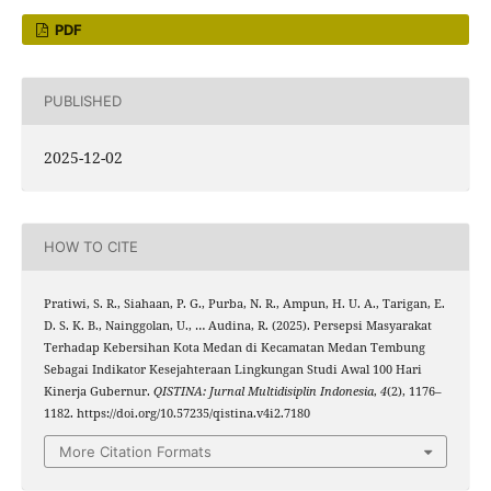
PDF
PUBLISHED
2025-12-02
HOW TO CITE
Pratiwi, S. R., Siahaan, P. G., Purba, N. R., Ampun, H. U. A., Tarigan, E.
D. S. K. B., Nainggolan, U., … Audina, R. (2025). Persepsi Masyarakat
Terhadap Kebersihan Kota Medan di Kecamatan Medan Tembung
Sebagai Indikator Kesejahteraan Lingkungan Studi Awal 100 Hari
Kinerja Gubernur.
QISTINA: Jurnal Multidisiplin Indonesia
,
4
(2), 1176–
1182. https://doi.org/10.57235/qistina.v4i2.7180
More Citation Formats