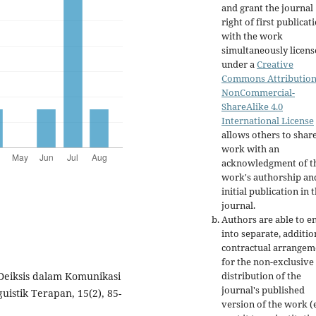
and grant the journal
right of first publicat
with the work
simultaneously licen
under a
Creative
Commons Attribution
NonCommercial-
ShareAlike 4.0
International License
allows others to shar
work with an
acknowledgment of t
work's authorship an
initial publication in t
journal.
Authors are able to e
into separate, additio
contractual arrangem
for the non-exclusive
distribution of the
 Deiksis dalam Komunikasi
journal's published
uistik Terapan, 15(2), 85-
version of the work (e