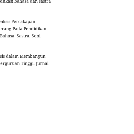
edukasi bahasa dan sastra
Deiksis Percakapan
erang Pada Pendidikan
Bahasa, Sastra, Seni,
eiksis dalam Membangun
 Perguruan Tinggi. Jurnal