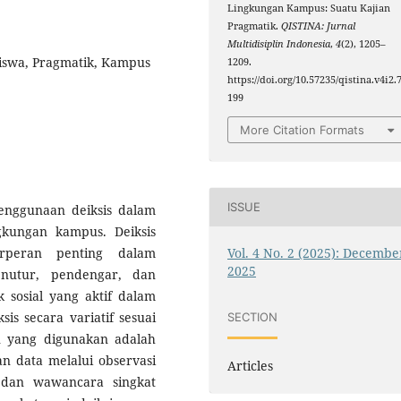
Lingkungan Kampus: Suatu Kajian
Pragmatik.
QISTINA: Jurnal
Multidisiplin Indonesia
,
4
(2), 1205–
siswa, Pragmatik, Kampus
1209.
https://doi.org/10.57235/qistina.v4i2.
199
More Citation Formats
ISSUE
penggunaan deiksis dalam
gkungan kampus. Deiksis
Vol. 4 No. 2 (2025): Decembe
erperan penting dalam
2025
nutur, pendengar, dan
 sosial yang aktif dalam
sis secara variatif sesuai
SECTION
n yang digunakan adalah
an data melalui observasi
Articles
 dan wawancara singkat