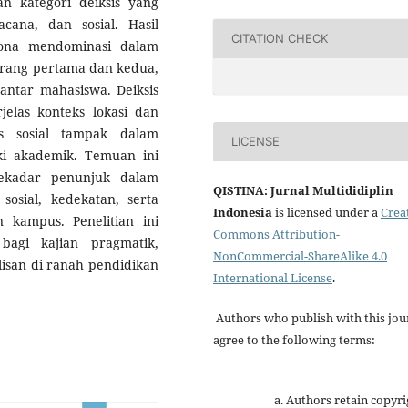
an kategori deiksis yang
cana, dan sosial. Hasil
CITATION CHECK
sona mendominasi dalam
orang pertama dan kedua,
ntar mahasiswa. Deiksis
las konteks lokasi dan
is sosial tampak dalam
LICENSE
ki akademik. Temuan ini
ekadar penunjuk dalam
QISTINA: Jurnal Multididiplin
sosial, kedekatan, serta
Indonesia
is licensed under a
Crea
 kampus. Penelitian ini
Commons Attribution-
bagi kajian pragmatik,
NonCommercial-ShareAlike 4.0
san di ranah pendidikan
International License
.
Authors who publish with this jou
agree to the following terms:
Authors retain copyri