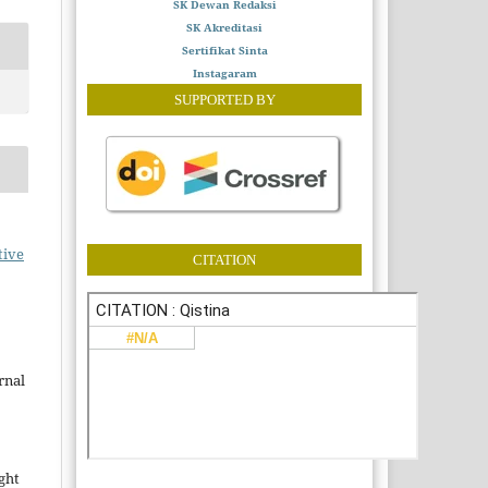
SK Dewan Redaksi
SK Akreditasi
Sertifikat Sinta
Instagaram
SUPPORTED BY
tive
CITATION
rnal
ght