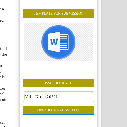
ion
TEMPLATE FOR SUBMISSION
sed
-
that
e the
he
d
his
ISSUE JOURNAL
nter
nal
Vol 1 No 1 (2022)
ents
OPEN JOURNAL SYSTEM
.g.,