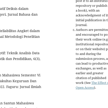
post it to an instituti
repository or publish 
tatif Deiksis dalam
a book), with an
eri. Jurnal Bahasa dan
acknowledgment of it
initial publication in t
journal.
Authors are permitte
 Reliabilitas Angket dalam
and encouraged to po
al Metodologi Penelitian
their work online (e.g.
institutional reposito
or on their website) p
ptif: Teknik Analisis Data
to and during the
submission process, as
stik dan Pendidikan, 6(3),
can lead to productiv
exchanges, as well as
earlier and greater
pan Mahasiswa Semester Vi
citation of published
Fakultas Keguruan Dan
work (See
The Effect 
22. Faguru: Jurnal Ilmiah
Open Access
).
pan Santun Mahasiswa