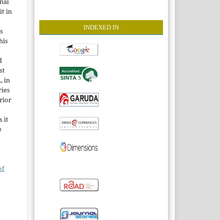
onal
it in
INDEXE
D IN
s
his
d
st
, in
ries
rior
 it
e
of