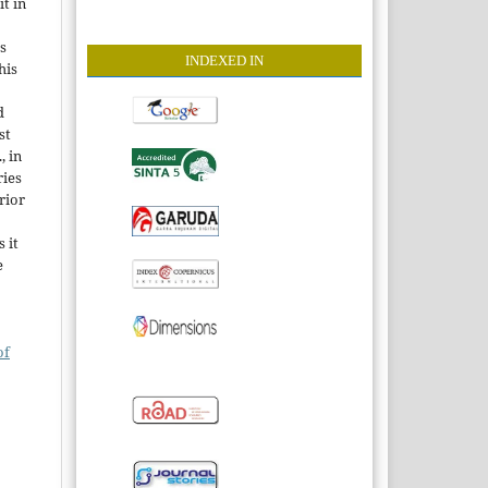
it in
s
INDEXE
D IN
his
d
st
, in
ries
rior
 it
e
of