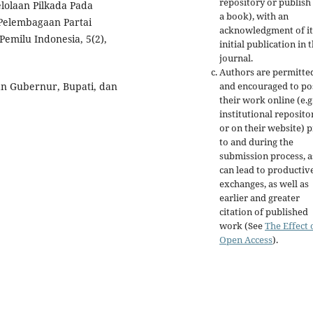
repository or publish 
elolaan Pilkada Pada
a book), with an
 Pelembagaan Partai
acknowledgment of it
Pemilu Indonesia, 5(2),
initial publication in t
journal.
Authors are permitte
and encouraged to po
n Gubernur, Bupati, dan
their work online (e.g.
institutional reposito
or on their website) p
to and during the
submission process, as
can lead to productiv
exchanges, as well as
earlier and greater
citation of published
work (See
The Effect 
Open Access
).