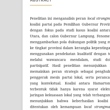
ABSTRACT
Penelitian ini menganalisis peran
local strong
koalisi partai pada Pemilihan Gubernur Prov
dengan fokus pada studi kasus koalisi anta
Utara, dan calon Gubernur Lampung. Fenomena 
menggambarkan pola dukungan politik yang men
ke tingkat provinsi dalam kerangka kepentingan
menggunakan pendekatan kualitatif dengan 
melalui wawancara mendalam, studi do
partisipatif. Hasil penelitian menunjukk
memainkan peran strategis sebagai penghubu
penggerak mesin partai lokal, serta peranc
yang kontekstual. Koalisi antara Hamart
terbentuk tidak hanya karena syarat elekto
jaringan kekuasaan lokal yang telah terbangu
menunjukkan bahwa keberhasilan koalisi
ditentukan oleh kemampuan
local strongm