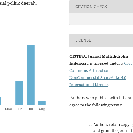
sial-politik daerah.
CITATION CHECK
LICENSE
QISTINA: Jurnal Multididiplin
Indonesia
is licensed under a
Crea
Commons Attribution-
NonCommercial-ShareAlike 4.0
International License
.
Authors who publish with this jou
agree to the following terms:
Authors retain copyri
and grant the journal