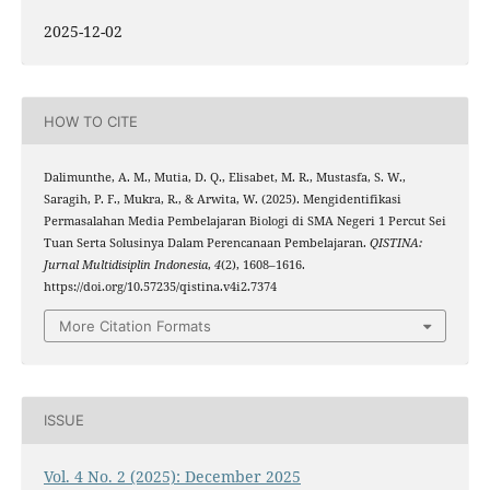
2025-12-02
HOW TO CITE
Dalimunthe, A. M., Mutia, D. Q., Elisabet, M. R., Mustasfa, S. W.,
Saragih, P. F., Mukra, R., & Arwita, W. (2025). Mengidentifikasi
Permasalahan Media Pembelajaran Biologi di SMA Negeri 1 Percut Sei
Tuan Serta Solusinya Dalam Perencanaan Pembelajaran.
QISTINA:
Jurnal Multidisiplin Indonesia
,
4
(2), 1608–1616.
https://doi.org/10.57235/qistina.v4i2.7374
More Citation Formats
ISSUE
Vol. 4 No. 2 (2025): December 2025