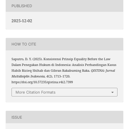
PUBLISHED
2025-12-02
HOW TO CITE
Saputro, D. Y. (2025). Konsistensi Prinsip Equality Before the Law
Dalam Penegakan Hukum di Indonesia: Analisis Perbandingan Kasus
Habib Rizieq Shihab dan Gibran Rakabuming Raka.
QISTINA: Jurnal
Multidisiplin Indonesia
,
4
(2), 1713–1720.
https://doi.org/10.57235/qistina.v4i2.7399
More Citation Formats
ISSUE