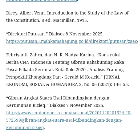
Dicey, Albert Venn. Introduction to the Study of the Law of
the Constitution. 8 ed. Macmillan, 1915.
“Direktori Putusan.” Diakses 8 November 2025.
https://putusan3.mahkamahagung.go.id/direktori/putusan/za
Febriyanti, Zahra, dan N. R. Nadya Karina. “Konstruksi
Berita CNN Indonesia Tentang Gibran Rakabuming Raka
Pasca Pilkada Serentak Kota Solo 2020 : Analisis Framing
Perspektif Zhongdang Pan - Gerald M Kosicki.” JURNAL
EKONOMI, SOSIAL & HUMANIORA 2, no. 06 (2021): 146–55.
“Gibran Angkat Suara Usai Dibandingkan dengan
Kerumunan Rizieq.” Diakses 7 November 2025.
https://www.cnnindonesia.com/nasional/20201120201524-20-
572599/gibran-angkat-suara-usai-dibandingkan-dengan-
kerumunan-rizieq
.