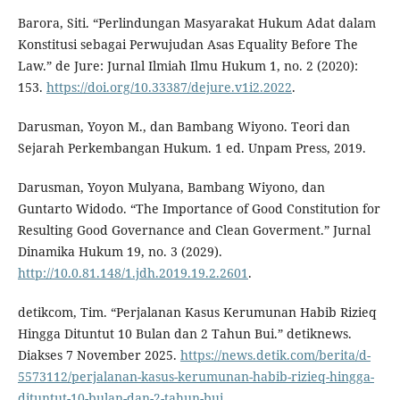
Barora, Siti. “Perlindungan Masyarakat Hukum Adat dalam
Konstitusi sebagai Perwujudan Asas Equality Before The
Law.” de Jure: Jurnal Ilmiah Ilmu Hukum 1, no. 2 (2020):
153.
https://doi.org/10.33387/dejure.v1i2.2022
.
Darusman, Yoyon M., dan Bambang Wiyono. Teori dan
Sejarah Perkembangan Hukum. 1 ed. Unpam Press, 2019.
Darusman, Yoyon Mulyana, Bambang Wiyono, dan
Guntarto Widodo. “The Importance of Good Constitution for
Resulting Good Governance and Clean Goverment.” Jurnal
Dinamika Hukum 19, no. 3 (2029).
http://10.0.81.148/1.jdh.2019.19.2.2601
.
detikcom, Tim. “Perjalanan Kasus Kerumunan Habib Rizieq
Hingga Dituntut 10 Bulan dan 2 Tahun Bui.” detiknews.
Diakses 7 November 2025.
https://news.detik.com/berita/d-
5573112/perjalanan-kasus-kerumunan-habib-rizieq-hingga-
dituntut-10-bulan-dan-2-tahun-bui
.