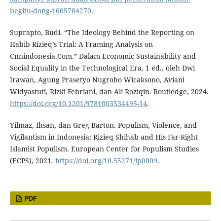
begitu-dong-1605784270
.
Suprapto, Budi. “The Ideology Behind the Reporting on
Habib Rizieq’s Trial: A Framing Analysis on
Cnnindonesia.Com.” Dalam Economic Sustainability and
Social Equality in the Technological Era, 1 ed., oleh Dwi
Irawan, Agung Prasetyo Nugroho Wicaksono, Aviani
Widyastuti, Rizki Febriani, dan Ali Roziqin. Routledge, 2024.
https://doi.org/10.1201/9781003534495-14
.
Yilmaz, Ihsan, dan Greg Barton. Populism, Violence, and
Vigilantism in Indonesia: Rizieq Shihab and His Far-Right
Islamist Populism. European Center for Populism Studies
(ECPS), 2021.
https://doi.org/10.55271/lp0009
.
PDF