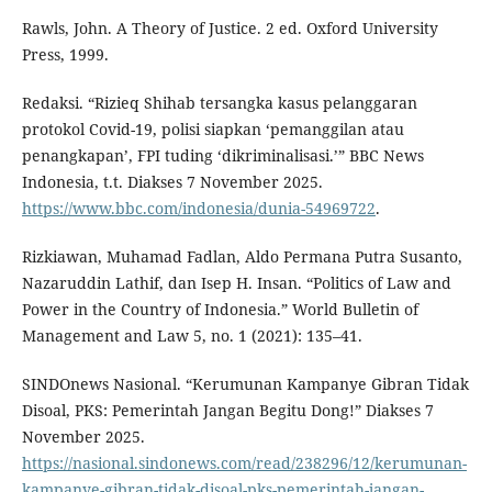
Rawls, John. A Theory of Justice. 2 ed. Oxford University
Press, 1999.
Redaksi. “Rizieq Shihab tersangka kasus pelanggaran
protokol Covid-19, polisi siapkan ‘pemanggilan atau
penangkapan’, FPI tuding ‘dikriminalisasi.’” BBC News
Indonesia, t.t. Diakses 7 November 2025.
https://www.bbc.com/indonesia/dunia-54969722
.
Rizkiawan, Muhamad Fadlan, Aldo Permana Putra Susanto,
Nazaruddin Lathif, dan Isep H. Insan. “Politics of Law and
Power in the Country of Indonesia.” World Bulletin of
Management and Law 5, no. 1 (2021): 135–41.
SINDOnews Nasional. “Kerumunan Kampanye Gibran Tidak
Disoal, PKS: Pemerintah Jangan Begitu Dong!” Diakses 7
November 2025.
https://nasional.sindonews.com/read/238296/12/kerumunan-
kampanye-gibran-tidak-disoal-pks-pemerintah-jangan-