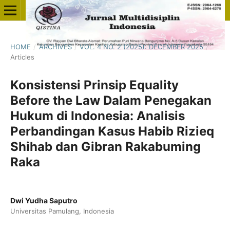
HOME
/
ARCHIVES
/
VOL. 4 NO. 2 (2025): DECEMBER 2025
/
Articles
Konsistensi Prinsip Equality
Before the Law Dalam Penegakan
Hukum di Indonesia: Analisis
Perbandingan Kasus Habib Rizieq
Shihab dan Gibran Rakabuming
Raka
Dwi Yudha Saputro
Universitas Pamulang, Indonesia