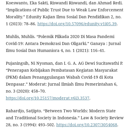
Koeswanto, Eka Sakti, Riswandi Riswandi, dan Ahmad Redi.
“Implications of Public Trust Due to Weak Law Enforcement
Morality.” Edunity Kajian Ilmu Sosial Dan Pendidikan 2, no.
1 (2023): 78–86.
https://doi.org/10.57096/edunity.v1i05.39
.
Muhlis, Muhlis. “Polemik Pilkada 2020 Di Masa Pandemi
Covid-19: Antara Demokrasi Dan Oligarki.” Ganaya : Jurnal
Ilmu Sosial Dan Humaniora 4, no. 1 (2021): 116–41.
Pujaningsih, Ni Nyoman, dan I. G. A. AG Dewi Sucitawathi P.
“Penerapan Kebijakan Pembatasan Kegiatan Masyarakat
(PKM) dalam Penanggulangan Wabah Covid-19 di Kota
Denpasar.” Moderat: Jurnal Ilmiah Ilmu Pemerintahan 6,
no. 3 (2020): 458–70.
https://doi.org/10.25157/moderat.v6i3.3537
.
Rahardjo, Satjipto. “Between Two Worlds: Modern State
and Traditional Society in Indonesia.” Law & Society Review
28, no. 3 (1994): 493–502.
https://doi.org/10.2307/3054068
.