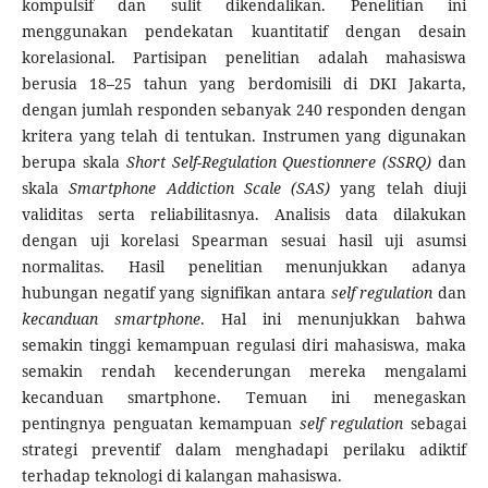
kompulsif dan sulit dikendalikan. Penelitian ini
menggunakan pendekatan kuantitatif dengan desain
korelasional. Partisipan penelitian adalah mahasiswa
berusia 18–25 tahun yang berdomisili di DKI Jakarta,
dengan jumlah responden sebanyak 240 responden dengan
kritera yang telah di tentukan. Instrumen yang digunakan
berupa skala
Short Self-Regulation Questionnere (SSRQ)
dan
skala
Smartphone Addiction Scale (SAS)
yang telah diuji
validitas serta reliabilitasnya. Analisis data dilakukan
dengan uji korelasi Spearman sesuai hasil uji asumsi
normalitas. Hasil penelitian menunjukkan adanya
hubungan negatif yang signifikan antara
self regulation
dan
kecanduan smartphone
. Hal ini menunjukkan bahwa
semakin tinggi kemampuan regulasi diri mahasiswa, maka
semakin rendah kecenderungan mereka mengalami
kecanduan smartphone. Temuan ini menegaskan
pentingnya penguatan kemampuan
self regulation
sebagai
strategi preventif dalam menghadapi perilaku adiktif
terhadap teknologi di kalangan mahasiswa.