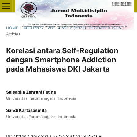
HOME
/
ARCHIVES
/
VOL. 4 NO. 2 (2025): DECEMBER 2025
/
Articles
Korelasi antara Self-Regulation
dengan Smartphone Addiction
pada Mahasiswa DKI Jakarta
Salsabila Zahrani Fatiha
Universitas Tarumanagara, Indonesia
Sandi Kartasasmita
Universitas Tarumanagara, Indonesia
DOI:
https://doi.org/10.57235/qistina.v4i2.7409