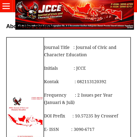
About the Journal
Journal Title : Journal of Civic and
Character Education
Initials : JCCE
Kontak : 082113120392
Frequency : 2 Issues per Year
(Januari & Juli)
DOI Prefix : 10.57235 by Crossref
E- ISSN : 3090-6717