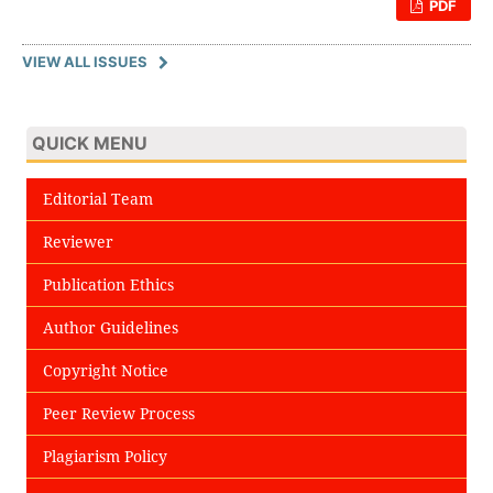
PDF
VIEW ALL ISSUES
QUICK MENU
Editorial Team
Reviewer
Publication Ethics
Author Guidelines
Copyright Notice
Peer Review Process
Plagiarism Policy