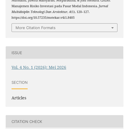
Nurmaini, Juwita Maisyarah, Norparadina, & Joni Hendra. (2026).
Manajemen Risiko Investasi pada Pasar Modal Indonesia.
Jurnal
Multidisiplin Teknologi Dan Arsitektur
,
4
(1), 120–127.
https://doi.org/10.57235/motekar.v4i1.8405
More Citation Formats
ISSUE
Vol. 4 No. 1 (2026): Mei 2026
SECTION
Articles
CITATION CHECK