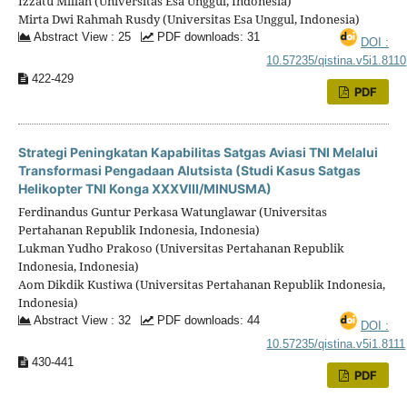
Izzatu Millah (Universitas Esa Unggul, Indonesia)
Mirta Dwi Rahmah Rusdy (Universitas Esa Unggul, Indonesia)
Abstract View : 25
PDF downloads: 31
DOI :
10.57235/qistina.v5i1.8110
422-429
PDF
Strategi Peningkatan Kapabilitas Satgas Aviasi TNI Melalui
Transformasi Pengadaan Alutsista (Studi Kasus Satgas
Helikopter TNI Konga XXXVIII/MINUSMA)
Ferdinandus Guntur Perkasa Watunglawar (Universitas
Pertahanan Republik Indonesia, Indonesia)
Lukman Yudho Prakoso (Universitas Pertahanan Republik
Indonesia, Indonesia)
Aom Dikdik Kustiwa (Universitas Pertahanan Republik Indonesia,
Indonesia)
Abstract View : 32
PDF downloads: 44
DOI :
10.57235/qistina.v5i1.8111
430-441
PDF