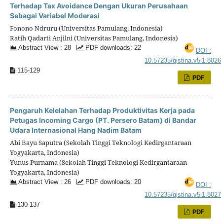
Terhadap Tax Avoidance Dengan Ukuran Perusahaan
Sebagai Variabel Moderasi
Fonono Ndruru (Universitas Pamulang, Indonesia)
Ratih Qadarti Anjilni (Universitas Pamulang, Indonesia)
Abstract View : 28
PDF downloads: 22
DOI :
10.57235/qistina.v5i1.802
115-129
PDF
Pengaruh Kelelahan Terhadap Produktivitas Kerja pada
Petugas Incoming Cargo (PT. Persero Batam) di Bandar
Udara Internasional Hang Nadim Batam
Abi Bayu Saputra (Sekolah Tinggi Teknologi Kedirgantaraan
Yogyakarta, Indonesia)
Yunus Purnama (Sekolah Tinggi Teknologi Kedirgantaraan
Yogyakarta, Indonesia)
Abstract View : 26
PDF downloads: 20
DOI :
10.57235/qistina.v5i1.802
130-137
PDF